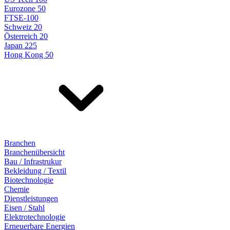
Eurozone 50
FTSE-100
Schweiz 20
Österreich 20
Japan 225
Hong Kong 50
Branchen
Branchenübersicht
Bau / Infrastrukur
Bekleidung / Textil
Biotechnologie
Chemie
Dienstleistungen
Eisen / Stahl
Elektrotechnologie
Erneuerbare Energien