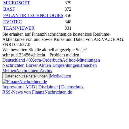
MICROSOFT
379
BASF
372
PALANTIR TECHNOLOGIES
356
EVOTEC
348
TEAMVIEWER
331
Sie erhalten auf FinanzNachrichten.de kostenlose Realtime-
Aktienkurse von
und
sowie Kurse und Daten von
ARIVA.DE AG
.
FNRD-2.627.0
Wie bewerten Sie die aktuell angezeigte Seite?
sehr gut
1
2
3
4
5
6
schlecht
Problem melden
Deutschland 40
Xetra-Orderbuch
Ad hoc-Mitteilungen
Nachrichten Börsen
Aktien-Empfehlungen
Branchen
Medien
Nachrichten-Archiv
Mediadaten
Datenschutzeinstellungen
Impressum | AGB | Disclaimer | Datenschutz
RSS-News von FinanzNachrichten.de