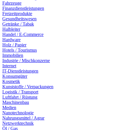
Fahrzeuge
Finanzdienstleistungen
Freizeitprodukte
Gesundheitswesen
Getränke / Tabak
Halbleiter
Handel / E-Commerce
Hardware
Holz / Papier
Hotels / Tourismus
Immobilien
Industrie / Mischkonzerne
Internet
IT-Dienstleistungen
Konsumgüter
Kosmetik
Kunststoffe / Verpackungen
Logistik / Transport
Luftfahrt / Rüstung
Maschinenbau
Medien
Nanotechnologie
Nahrungsmittel / Agrar
Netzwerktechnik
Öl / Gas