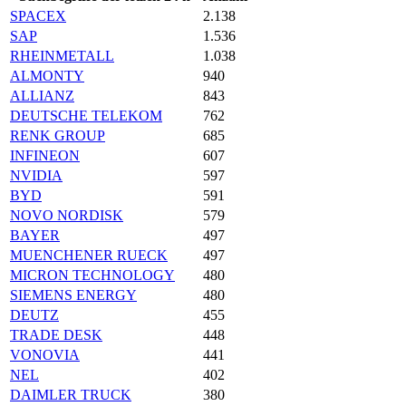
SPACEX
2.138
SAP
1.536
RHEINMETALL
1.038
ALMONTY
940
ALLIANZ
843
DEUTSCHE TELEKOM
762
RENK GROUP
685
INFINEON
607
NVIDIA
597
BYD
591
NOVO NORDISK
579
BAYER
497
MUENCHENER RUECK
497
MICRON TECHNOLOGY
480
SIEMENS ENERGY
480
DEUTZ
455
TRADE DESK
448
VONOVIA
441
NEL
402
DAIMLER TRUCK
380