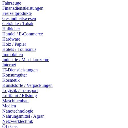
Fahrzeuge
Finanzdienstleistungen
Freizeitprodukte
Gesundheitswesen
Getränke / Tabak
Halbleiter
Handel / E-Commerce
Hardware
Holz / Papier
Hotels / Tourismus
Immobilien
Industrie / Mischkonzerne
Internet
IT-Dienstleistungen
Konsumgüter
Kosmetik
Kunststoffe / Verpackungen
Logistik / Transport
Luftfahrt / Rüstung
Maschinenbau
Medien
Nanotechnologie
Nahrungsmittel / Agrar
Netzwerktechnik
Öl / Gas