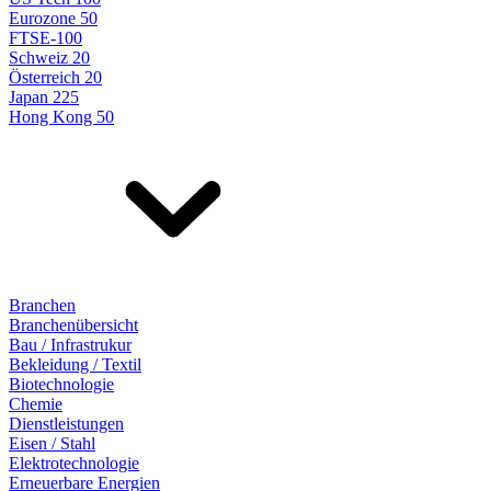
Eurozone 50
FTSE-100
Schweiz 20
Österreich 20
Japan 225
Hong Kong 50
Branchen
Branchenübersicht
Bau / Infrastrukur
Bekleidung / Textil
Biotechnologie
Chemie
Dienstleistungen
Eisen / Stahl
Elektrotechnologie
Erneuerbare Energien