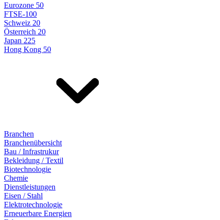
Eurozone 50
FTSE-100
Schweiz 20
Österreich 20
Japan 225
Hong Kong 50
Branchen
Branchenübersicht
Bau / Infrastrukur
Bekleidung / Textil
Biotechnologie
Chemie
Dienstleistungen
Eisen / Stahl
Elektrotechnologie
Erneuerbare Energien