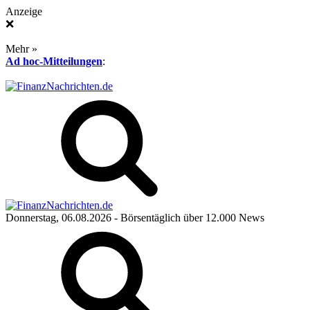
Anzeige
❌
Mehr »
Ad hoc-Mitteilungen
:
Donnerstag, 06.08.2026
- Börsentäglich über 12.000 News