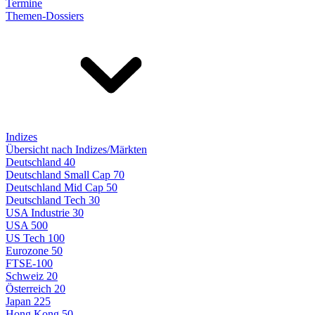
Termine
Themen-Dossiers
Indizes
Übersicht nach Indizes/Märkten
Deutschland 40
Deutschland Small Cap 70
Deutschland Mid Cap 50
Deutschland Tech 30
USA Industrie 30
USA 500
US Tech 100
Eurozone 50
FTSE-100
Schweiz 20
Österreich 20
Japan 225
Hong Kong 50