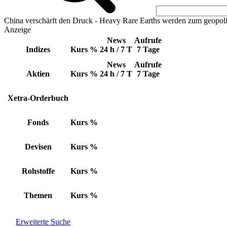
China verschärft den Druck - Heavy Rare Earths werden zum geopoli
Anzeige
News
Aufrufe
Indizes
Kurs
%
24 h / 7 T
7 Tage
News
Aufrufe
Aktien
Kurs
%
24 h / 7 T
7 Tage
Xetra-Orderbuch
Fonds
Kurs
%
Devisen
Kurs
%
Rohstoffe
Kurs
%
Themen
Kurs
%
Erweiterte Suche