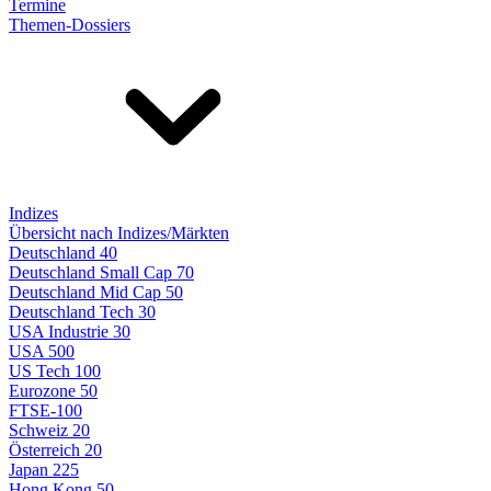
Termine
Themen-Dossiers
Indizes
Übersicht nach Indizes/Märkten
Deutschland 40
Deutschland Small Cap 70
Deutschland Mid Cap 50
Deutschland Tech 30
USA Industrie 30
USA 500
US Tech 100
Eurozone 50
FTSE-100
Schweiz 20
Österreich 20
Japan 225
Hong Kong 50