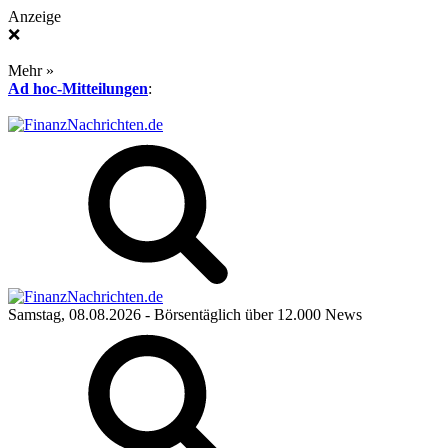
Anzeige
❌
Mehr »
Ad hoc-Mitteilungen
:
Samstag, 08.08.2026
- Börsentäglich über 12.000 News