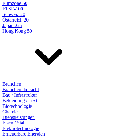
Eurozone 50
FTSE-100
Schweiz 20
Österreich 20
Japan 225
Hong Kong 50
Branchen
Branchenübersicht
Bau / Infrastrukur
Bekleidung / Textil
Biotechnologie
Chemie
Dienstleistungen
Eisen / Stahl
Elektrotechnologie
Erneuerbare Energien