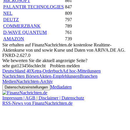
MICROSOFT
861
PALANTIR TECHNOLOGIES
847
NEL
809
DEUTZ
797
COMMERZBANK
789
D-WAVE QUANTUM
761
AMAZON
739
Sie erhalten auf FinanzNachrichten.de kostenlose Realtime-
Aktienkurse von
und
sowie Kurse und Daten von
ARIVA.DE AG
.
FNRD-2.627.0
Wie bewerten Sie die aktuell angezeigte Seite?
sehr gut
1
2
3
4
5
6
schlecht
Problem melden
Deutschland 40
Xetra-Orderbuch
Ad hoc-Mitteilungen
Nachrichten Börsen
Aktien-Empfehlungen
Branchen
Medien
Nachrichten-Archiv
Mediadaten
Datenschutzeinstellungen
Impressum | AGB | Disclaimer | Datenschutz
RSS-News von FinanzNachrichten.de