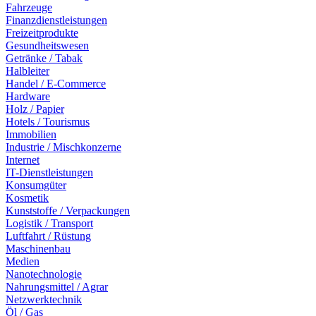
Fahrzeuge
Finanzdienstleistungen
Freizeitprodukte
Gesundheitswesen
Getränke / Tabak
Halbleiter
Handel / E-Commerce
Hardware
Holz / Papier
Hotels / Tourismus
Immobilien
Industrie / Mischkonzerne
Internet
IT-Dienstleistungen
Konsumgüter
Kosmetik
Kunststoffe / Verpackungen
Logistik / Transport
Luftfahrt / Rüstung
Maschinenbau
Medien
Nanotechnologie
Nahrungsmittel / Agrar
Netzwerktechnik
Öl / Gas