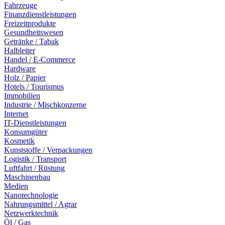
Fahrzeuge
Finanzdienstleistungen
Freizeitprodukte
Gesundheitswesen
Getränke / Tabak
Halbleiter
Handel / E-Commerce
Hardware
Holz / Papier
Hotels / Tourismus
Immobilien
Industrie / Mischkonzerne
Internet
IT-Dienstleistungen
Konsumgüter
Kosmetik
Kunststoffe / Verpackungen
Logistik / Transport
Luftfahrt / Rüstung
Maschinenbau
Medien
Nanotechnologie
Nahrungsmittel / Agrar
Netzwerktechnik
Öl / Gas