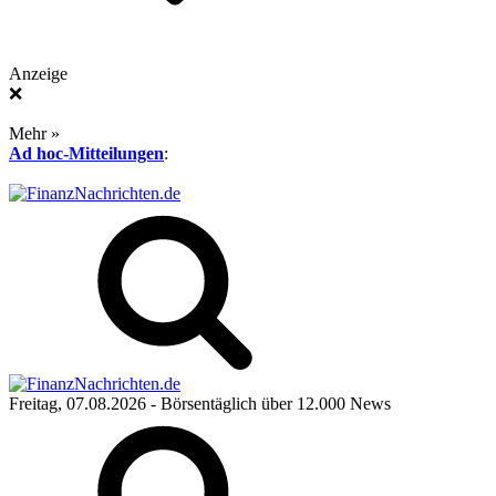
Anzeige
❌
Mehr »
Ad hoc-Mitteilungen
:
Freitag, 07.08.2026
- Börsentäglich über 12.000 News