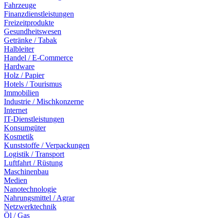
Fahrzeuge
Finanzdienstleistungen
Freizeitprodukte
Gesundheitswesen
Getränke / Tabak
Halbleiter
Handel / E-Commerce
Hardware
Holz / Papier
Hotels / Tourismus
Immobilien
Industrie / Mischkonzerne
Internet
IT-Dienstleistungen
Konsumgüter
Kosmetik
Kunststoffe / Verpackungen
Logistik / Transport
Luftfahrt / Rüstung
Maschinenbau
Medien
Nanotechnologie
Nahrungsmittel / Agrar
Netzwerktechnik
Öl / Gas