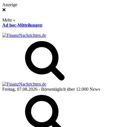
Anzeige
❌
Mehr »
Ad hoc-Mitteilungen
:
Freitag, 07.08.2026
- Börsentäglich über 12.000 News