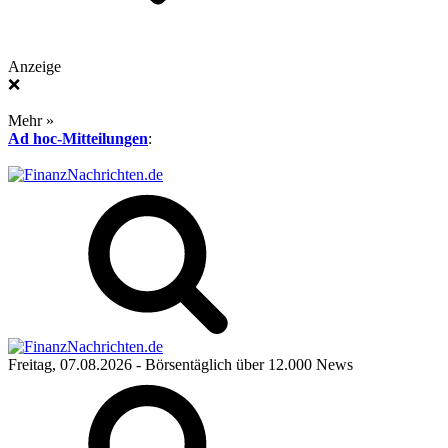
Anzeige
❌
Mehr »
Ad hoc-Mitteilungen
:
Freitag, 07.08.2026
- Börsentäglich über 12.000 News