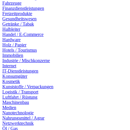
Fahrzeuge
Finanzdienstleistungen
Freizeitprodukte
Gesundheitswesen
Getränke / Tabak
Halbleiter
Handel / E-Commerce
Hardware
Holz / Papier
Hotels / Tourismus
Immobilien
Industrie / Mischkonzerne
Internet
IT-Dienstleistungen
Konsumgüter
Kosmetik
Kunststoffe / Verpackungen
Logistik / Transport
Luftfahrt / Rüstung
Maschinenbau
Medien
Nanotechnologie
Nahrungsmittel / Agrar
Netzwerktechnik
Öl / Gas