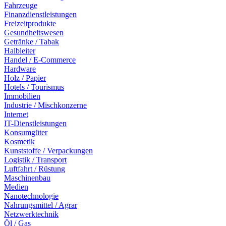
Fahrzeuge
Finanzdienstleistungen
Freizeitprodukte
Gesundheitswesen
Getränke / Tabak
Halbleiter
Handel / E-Commerce
Hardware
Holz / Papier
Hotels / Tourismus
Immobilien
Industrie / Mischkonzerne
Internet
IT-Dienstleistungen
Konsumgüter
Kosmetik
Kunststoffe / Verpackungen
Logistik / Transport
Luftfahrt / Rüstung
Maschinenbau
Medien
Nanotechnologie
Nahrungsmittel / Agrar
Netzwerktechnik
Öl / Gas