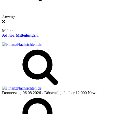
Anzeige
❌
Mehr »
Ad hoc-Mitteilungen
:
Donnerstag, 06.08.2026
- Börsentäglich über 12.000 News