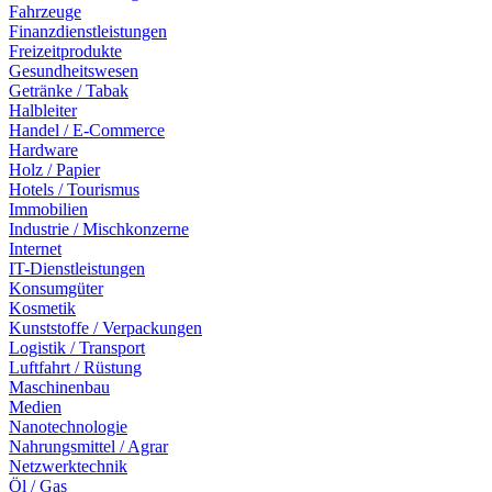
Fahrzeuge
Finanzdienstleistungen
Freizeitprodukte
Gesundheitswesen
Getränke / Tabak
Halbleiter
Handel / E-Commerce
Hardware
Holz / Papier
Hotels / Tourismus
Immobilien
Industrie / Mischkonzerne
Internet
IT-Dienstleistungen
Konsumgüter
Kosmetik
Kunststoffe / Verpackungen
Logistik / Transport
Luftfahrt / Rüstung
Maschinenbau
Medien
Nanotechnologie
Nahrungsmittel / Agrar
Netzwerktechnik
Öl / Gas