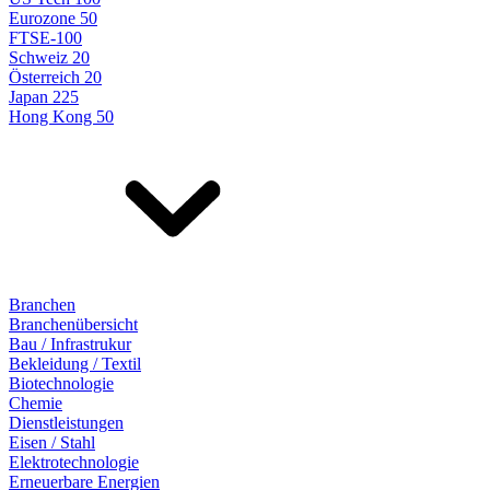
Eurozone 50
FTSE-100
Schweiz 20
Österreich 20
Japan 225
Hong Kong 50
Branchen
Branchenübersicht
Bau / Infrastrukur
Bekleidung / Textil
Biotechnologie
Chemie
Dienstleistungen
Eisen / Stahl
Elektrotechnologie
Erneuerbare Energien