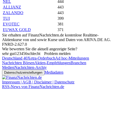
NEL
444
ALLIANZ
443
ZALANDO
443
TUI
399
EVOTEC
381
EUWAX GOLD
371
Sie erhalten auf FinanzNachrichten.de kostenlose Realtime-
Aktienkurse von
und
sowie Kurse und Daten von
ARIVA.DE AG
.
FNRD-2.627.0
Wie bewerten Sie die aktuell angezeigte Seite?
sehr gut
1
2
3
4
5
6
schlecht
Problem melden
Deutschland 40
Xetra-Orderbuch
Ad hoc-Mitteilungen
Nachrichten Börsen
Aktien-Empfehlungen
Branchen
Medien
Nachrichten-Archiv
Mediadaten
Datenschutzeinstellungen
Impressum | AGB | Disclaimer | Datenschutz
RSS-News von FinanzNachrichten.de