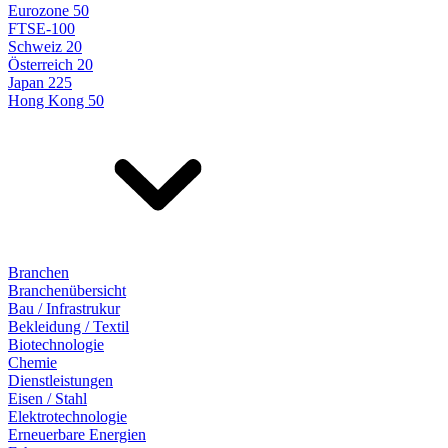
Eurozone 50
FTSE-100
Schweiz 20
Österreich 20
Japan 225
Hong Kong 50
Branchen
Branchenübersicht
Bau / Infrastrukur
Bekleidung / Textil
Biotechnologie
Chemie
Dienstleistungen
Eisen / Stahl
Elektrotechnologie
Erneuerbare Energien