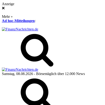
Anzeige
❌
Mehr »
Ad hoc-Mitteilungen
:
Samstag, 08.08.2026
- Börsentäglich über 12.000 News