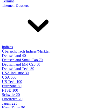
Termine
Themen-Dossiers
Indizes
Übersicht nach Indizes/Märkten
Deutschland 40
Deutschland Small Cap 70
Deutschland Mid Cap 50
Deutschland Tech 30
USA Industrie 30
USA 500
US Tech 100
Eurozone 50
FTSE-100
Schweiz 20
Österreich 20
Japan 225
Hong Kong 50