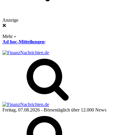
Anzeige
❌
Mehr »
Ad hoc-Mitteilungen
:
Freitag, 07.08.2026
- Börsentäglich über 12.000 News