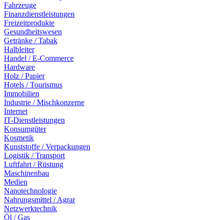
Fahrzeuge
Finanzdienstleistungen
Freizeitprodukte
Gesundheitswesen
Getränke / Tabak
Halbleiter
Handel / E-Commerce
Hardware
Holz / Papier
Hotels / Tourismus
Immobilien
Industrie / Mischkonzerne
Internet
IT-Dienstleistungen
Konsumgüter
Kosmetik
Kunststoffe / Verpackungen
Logistik / Transport
Luftfahrt / Rüstung
Maschinenbau
Medien
Nanotechnologie
Nahrungsmittel / Agrar
Netzwerktechnik
Öl / Gas