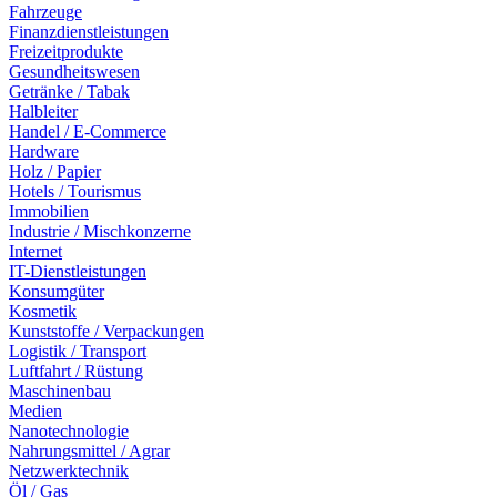
Fahrzeuge
Finanzdienstleistungen
Freizeitprodukte
Gesundheitswesen
Getränke / Tabak
Halbleiter
Handel / E-Commerce
Hardware
Holz / Papier
Hotels / Tourismus
Immobilien
Industrie / Mischkonzerne
Internet
IT-Dienstleistungen
Konsumgüter
Kosmetik
Kunststoffe / Verpackungen
Logistik / Transport
Luftfahrt / Rüstung
Maschinenbau
Medien
Nanotechnologie
Nahrungsmittel / Agrar
Netzwerktechnik
Öl / Gas