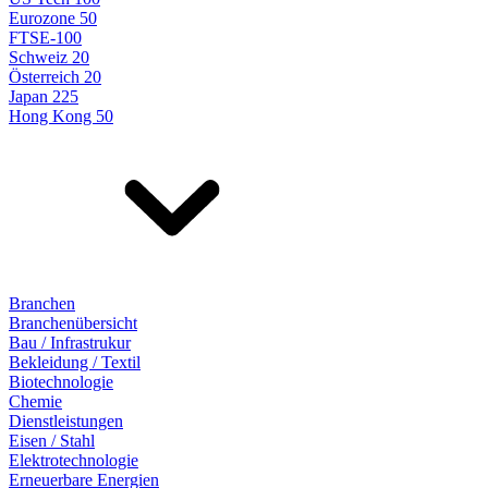
Eurozone 50
FTSE-100
Schweiz 20
Österreich 20
Japan 225
Hong Kong 50
Branchen
Branchenübersicht
Bau / Infrastrukur
Bekleidung / Textil
Biotechnologie
Chemie
Dienstleistungen
Eisen / Stahl
Elektrotechnologie
Erneuerbare Energien