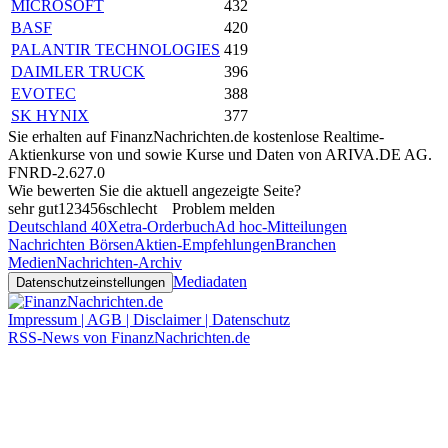
MICROSOFT
432
BASF
420
PALANTIR TECHNOLOGIES
419
DAIMLER TRUCK
396
EVOTEC
388
SK HYNIX
377
Sie erhalten auf FinanzNachrichten.de kostenlose Realtime-
Aktienkurse von
und
sowie Kurse und Daten von
ARIVA.DE AG
.
FNRD-2.627.0
Wie bewerten Sie die aktuell angezeigte Seite?
sehr gut
1
2
3
4
5
6
schlecht
Problem melden
Deutschland 40
Xetra-Orderbuch
Ad hoc-Mitteilungen
Nachrichten Börsen
Aktien-Empfehlungen
Branchen
Medien
Nachrichten-Archiv
Mediadaten
Datenschutzeinstellungen
Impressum | AGB | Disclaimer | Datenschutz
RSS-News von FinanzNachrichten.de