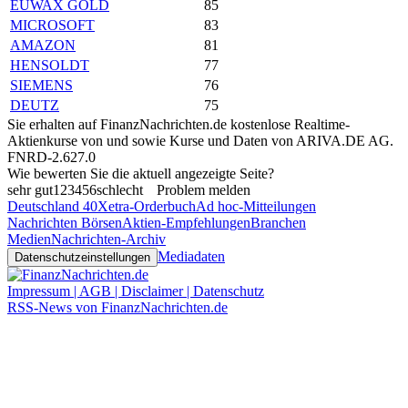
EUWAX GOLD
85
MICROSOFT
83
AMAZON
81
HENSOLDT
77
SIEMENS
76
DEUTZ
75
Sie erhalten auf FinanzNachrichten.de kostenlose Realtime-
Aktienkurse von
und
sowie Kurse und Daten von
ARIVA.DE AG
.
FNRD-2.627.0
Wie bewerten Sie die aktuell angezeigte Seite?
sehr gut
1
2
3
4
5
6
schlecht
Problem melden
Deutschland 40
Xetra-Orderbuch
Ad hoc-Mitteilungen
Nachrichten Börsen
Aktien-Empfehlungen
Branchen
Medien
Nachrichten-Archiv
Mediadaten
Datenschutzeinstellungen
Impressum | AGB | Disclaimer | Datenschutz
RSS-News von FinanzNachrichten.de