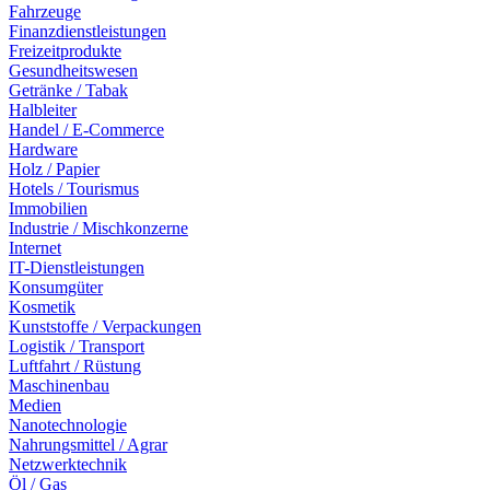
Fahrzeuge
Finanzdienstleistungen
Freizeitprodukte
Gesundheitswesen
Getränke / Tabak
Halbleiter
Handel / E-Commerce
Hardware
Holz / Papier
Hotels / Tourismus
Immobilien
Industrie / Mischkonzerne
Internet
IT-Dienstleistungen
Konsumgüter
Kosmetik
Kunststoffe / Verpackungen
Logistik / Transport
Luftfahrt / Rüstung
Maschinenbau
Medien
Nanotechnologie
Nahrungsmittel / Agrar
Netzwerktechnik
Öl / Gas