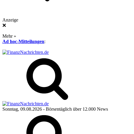
Anzeige
❌
Mehr »
Ad hoc-Mitteilungen
:
Sonntag, 09.08.2026
- Börsentäglich über 12.000 News