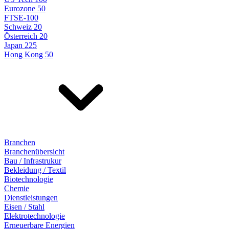
Eurozone 50
FTSE-100
Schweiz 20
Österreich 20
Japan 225
Hong Kong 50
Branchen
Branchenübersicht
Bau / Infrastrukur
Bekleidung / Textil
Biotechnologie
Chemie
Dienstleistungen
Eisen / Stahl
Elektrotechnologie
Erneuerbare Energien