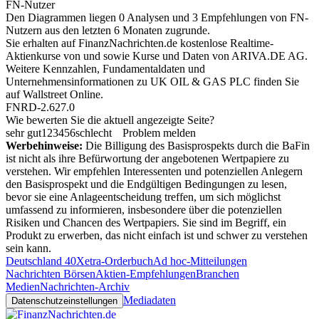
FN-Nutzer
Den Diagrammen liegen 0 Analysen und 3 Empfehlungen von FN-
Nutzern aus den letzten 6 Monaten zugrunde.
Sie erhalten auf FinanzNachrichten.de kostenlose Realtime-
Aktienkurse von
und
sowie Kurse und Daten von
ARIVA.DE AG
.
Weitere Kennzahlen, Fundamentaldaten und
Unternehmensinformationen zu UK OIL & GAS PLC finden Sie
auf
Wallstreet Online
.
FNRD-2.627.0
Wie bewerten Sie die aktuell angezeigte Seite?
sehr gut
1
2
3
4
5
6
schlecht
Problem melden
Werbehinweise:
Die Billigung des Basisprospekts durch die BaFin
ist nicht als ihre Befürwortung der angebotenen Wertpapiere zu
verstehen. Wir empfehlen Interessenten und potenziellen Anlegern
den Basisprospekt und die Endgültigen Bedingungen zu lesen,
bevor sie eine Anlageentscheidung treffen, um sich möglichst
umfassend zu informieren, insbesondere über die potenziellen
Risiken und Chancen des Wertpapiers. Sie sind im Begriff, ein
Produkt zu erwerben, das nicht einfach ist und schwer zu verstehen
sein kann.
Deutschland 40
Xetra-Orderbuch
Ad hoc-Mitteilungen
Nachrichten Börsen
Aktien-Empfehlungen
Branchen
Medien
Nachrichten-Archiv
Mediadaten
Datenschutzeinstellungen