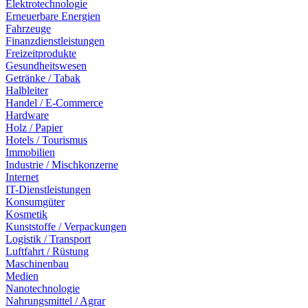
Elektrotechnologie
Erneuerbare Energien
Fahrzeuge
Finanzdienstleistungen
Freizeitprodukte
Gesundheitswesen
Getränke / Tabak
Halbleiter
Handel / E-Commerce
Hardware
Holz / Papier
Hotels / Tourismus
Immobilien
Industrie / Mischkonzerne
Internet
IT-Dienstleistungen
Konsumgüter
Kosmetik
Kunststoffe / Verpackungen
Logistik / Transport
Luftfahrt / Rüstung
Maschinenbau
Medien
Nanotechnologie
Nahrungsmittel / Agrar