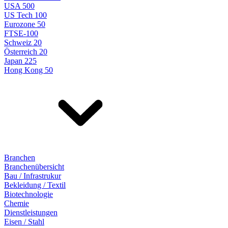
USA 500
US Tech 100
Eurozone 50
FTSE-100
Schweiz 20
Österreich 20
Japan 225
Hong Kong 50
Branchen
Branchenübersicht
Bau / Infrastrukur
Bekleidung / Textil
Biotechnologie
Chemie
Dienstleistungen
Eisen / Stahl