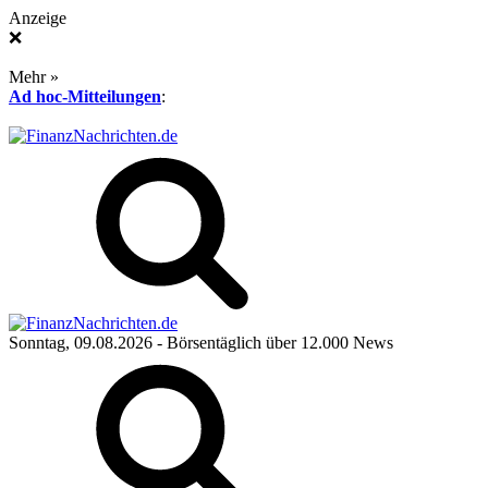
Anzeige
❌
Mehr »
Ad hoc-Mitteilungen
:
Sonntag, 09.08.2026
- Börsentäglich über 12.000 News