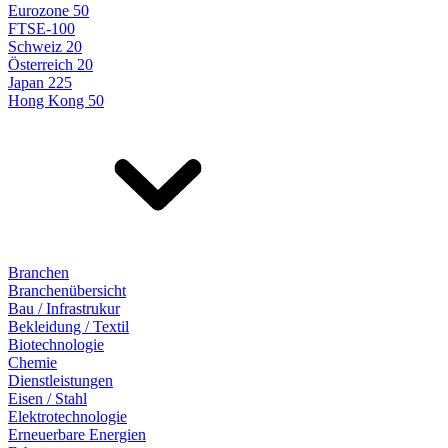
Eurozone 50
FTSE-100
Schweiz 20
Österreich 20
Japan 225
Hong Kong 50
Branchen
Branchenübersicht
Bau / Infrastrukur
Bekleidung / Textil
Biotechnologie
Chemie
Dienstleistungen
Eisen / Stahl
Elektrotechnologie
Erneuerbare Energien