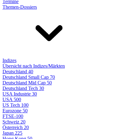
Termine
Themen-Dossiers
Indizes
Übersicht nach Indizes/Märkten
Deutschland 40
Deutschland Small Cap 70
Deutschland Mid Cap 50
Deutschland Tech 30
USA Industrie 30
USA 500
US Tech 100
Eurozone 50
FTSE-100
Schweiz 20
Österreich 20
Japan 225
Hong Kong 50