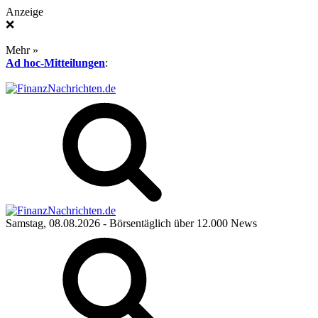
Anzeige
❌
Mehr »
Ad hoc-Mitteilungen
:
Samstag, 08.08.2026
- Börsentäglich über 12.000 News