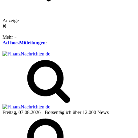
Anzeige
❌
Mehr »
Ad hoc-Mitteilungen
:
Freitag, 07.08.2026
- Börsentäglich über 12.000 News