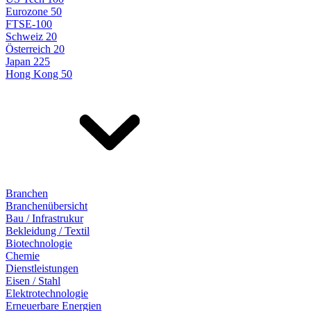
Eurozone 50
FTSE-100
Schweiz 20
Österreich 20
Japan 225
Hong Kong 50
Branchen
Branchenübersicht
Bau / Infrastrukur
Bekleidung / Textil
Biotechnologie
Chemie
Dienstleistungen
Eisen / Stahl
Elektrotechnologie
Erneuerbare Energien