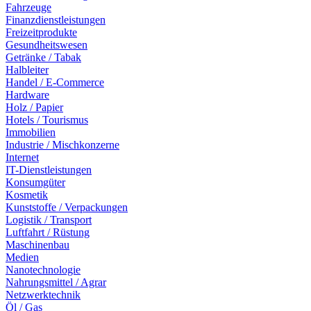
Fahrzeuge
Finanzdienstleistungen
Freizeitprodukte
Gesundheitswesen
Getränke / Tabak
Halbleiter
Handel / E-Commerce
Hardware
Holz / Papier
Hotels / Tourismus
Immobilien
Industrie / Mischkonzerne
Internet
IT-Dienstleistungen
Konsumgüter
Kosmetik
Kunststoffe / Verpackungen
Logistik / Transport
Luftfahrt / Rüstung
Maschinenbau
Medien
Nanotechnologie
Nahrungsmittel / Agrar
Netzwerktechnik
Öl / Gas