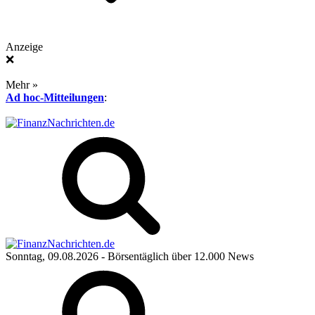
Anzeige
❌
Mehr »
Ad hoc-Mitteilungen
:
Sonntag, 09.08.2026
- Börsentäglich über 12.000 News