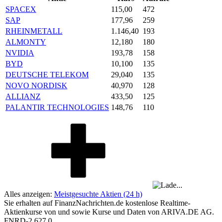
SPACEX
115,00
472
SAP
177,96
259
RHEINMETALL
1.146,40
193
ALMONTY
12,180
180
NVIDIA
193,78
158
BYD
10,100
135
DEUTSCHE TELEKOM
29,040
135
NOVO NORDISK
40,970
128
ALLIANZ
433,50
125
PALANTIR TECHNOLOGIES
148,76
110
Alles anzeigen:
Meistgesuchte Aktien (24 h)
Sie erhalten auf FinanzNachrichten.de kostenlose Realtime-
Aktienkurse von
und
sowie Kurse und Daten von
ARIVA.DE AG
.
FNRD-2.627.0