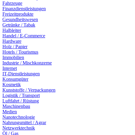
Fahrzeuge
Finanzdienstleistungen
Freizeitprodukte
Gesundheitswesen
Getränke / Tabak
Halbleiter
Handel / E-Commerce
Hardware
Holz / Papier
Hotels / Tourismus
Immobilien
Industrie / Mischkonzerne
Internet
IT-Dienstleistungen
Konsumgüter
Kosmetik
Kunststoffe / Verpackungen
Logistik / Transport
Luftfahrt / Rüstung
Maschinenbau
Medien
Nanotechnologie
Nahrungsmittel / Agrar
Netzwerktechnik
Öl / Gas