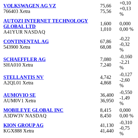
+0,10
VOLKSWAGEN AG VZ
75,66
+0,13
766403 Xetra
75,56
%
AUTOZI INTERNET TECHNOLOGY
1,600
0,000
GLOBAL LTD
1,010
0,00 %
A41YUR NASDAQ
-0,22
CONTINENTAL AG
67,86
-0,32
543900 Xetra
68,08
%
-0,160
SCHAEFFLER AG
7,080
-2,21
SHA010 Xetra
7,240
%
-0,127
STELLANTIS NV
4,742
-2,60
A2QL01 Xetra
4,868
%
-0,550
AUMOVIO SE
36,400
-1,49
AUM0V1 Xetra
36,950
%
MOBILEYE GLOBAL INC
8,415
0,000
A3DW3V NASDAQ
8,450
0,00 %
-0,310
KION GROUP AG
41,130
-0,75
KGX888 Xetra
41,440
%