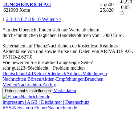
-0,220
JUNGHEINRICH AG
25,600
-0,85
621993 Xetra
25,820
%
1
2
3
4
5
6
7
8
9
10
Weiter >>
* In der Übersicht finden sich nur Werte ab einem
durchschnittlichen täglichen Handelsvolumen von 1.000 Euro.
Sie erhalten auf FinanzNachrichten.de kostenlose Realtime-
Aktienkurse von
und
sowie Kurse und Daten von
ARIVA.DE AG
.
FNRD-2.627.0
Wie bewerten Sie die aktuell angezeigte Seite?
sehr gut
1
2
3
4
5
6
schlecht
Problem melden
Deutschland 40
Xetra-Orderbuch
Ad hoc-Mitteilungen
Nachrichten Börsen
Aktien-Empfehlungen
Branchen
Medien
Nachrichten-Archiv
Mediadaten
Datenschutzeinstellungen
Impressum | AGB | Disclaimer | Datenschutz
RSS-News von FinanzNachrichten.de