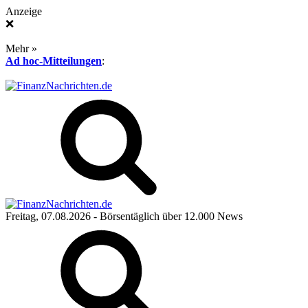
Anzeige
❌
Mehr »
Ad hoc-Mitteilungen
:
Freitag, 07.08.2026
- Börsentäglich über 12.000 News