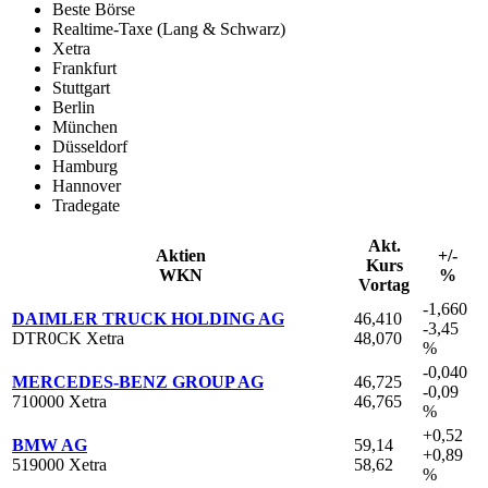
Beste Börse
Realtime-Taxe (Lang & Schwarz)
Xetra
Frankfurt
Stuttgart
Berlin
München
Düsseldorf
Hamburg
Hannover
Tradegate
Akt.
Aktien
+/-
Kurs
WKN
%
Vortag
-1,660
DAIMLER TRUCK HOLDING AG
46,410
-3,45
DTR0CK Xetra
48,070
%
-0,040
MERCEDES-BENZ GROUP AG
46,725
-0,09
710000 Xetra
46,765
%
+0,52
BMW AG
59,14
+0,89
519000 Xetra
58,62
%