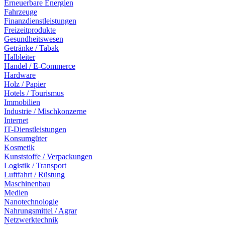
Erneuerbare Energien
Fahrzeuge
Finanzdienstleistungen
Freizeitprodukte
Gesundheitswesen
Getränke / Tabak
Halbleiter
Handel / E-Commerce
Hardware
Holz / Papier
Hotels / Tourismus
Immobilien
Industrie / Mischkonzerne
Internet
IT-Dienstleistungen
Konsumgüter
Kosmetik
Kunststoffe / Verpackungen
Logistik / Transport
Luftfahrt / Rüstung
Maschinenbau
Medien
Nanotechnologie
Nahrungsmittel / Agrar
Netzwerktechnik