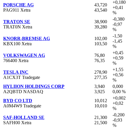
+0,180
PORSCHE AG
43,720
+0,41
PAG911 Xetra
43,540
%
-0,380
TRATON SE
38,900
-0,97
TRAT0N Xetra
39,280
%
-1,50
KNORR-BREMSE AG
102,00
-1,45
KBX100 Xetra
103,50
%
+0,45
VOLKSWAGEN AG
76,80
+0,59
766400 Xetra
76,35
%
+1,55
TESLA INC
278,90
+0,56
A1CX3T Tradegate
277,35
%
HYLIION HOLDINGS CORP
3,940
0,000
A2QBTD NASDAQ
3,925
0,00 %
+0,002
BYD CO LTD
10,012
+0,02
A0M4W9 Tradegate
10,010
%
-0,200
SAF-HOLLAND SE
21,300
-0,93
SAFH00 Xetra
21,500
%