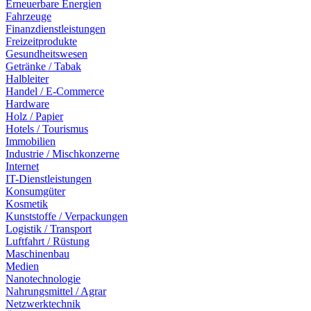
Erneuerbare Energien
Fahrzeuge
Finanzdienstleistungen
Freizeitprodukte
Gesundheitswesen
Getränke / Tabak
Halbleiter
Handel / E-Commerce
Hardware
Holz / Papier
Hotels / Tourismus
Immobilien
Industrie / Mischkonzerne
Internet
IT-Dienstleistungen
Konsumgüter
Kosmetik
Kunststoffe / Verpackungen
Logistik / Transport
Luftfahrt / Rüstung
Maschinenbau
Medien
Nanotechnologie
Nahrungsmittel / Agrar
Netzwerktechnik