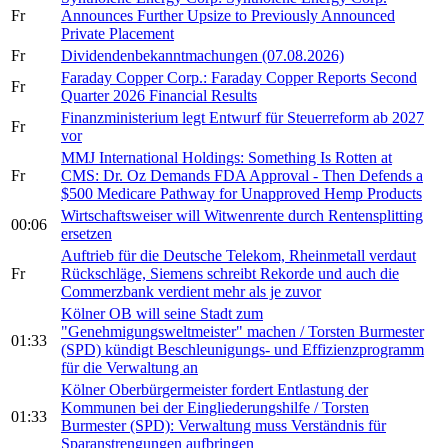
Fr
Announces Further Upsize to Previously Announced
Private Placement
Fr
Dividendenbekanntmachungen (07.08.2026)
Faraday Copper Corp.: Faraday Copper Reports Second
Fr
Quarter 2026 Financial Results
Finanzministerium legt Entwurf für Steuerreform ab 2027
Fr
vor
MMJ International Holdings: Something Is Rotten at
Fr
CMS: Dr. Oz Demands FDA Approval - Then Defends a
$500 Medicare Pathway for Unapproved Hemp Products
Wirtschaftsweiser will Witwenrente durch Rentensplitting
00:06
ersetzen
Auftrieb für die Deutsche Telekom, Rheinmetall verdaut
Fr
Rückschläge, Siemens schreibt Rekorde und auch die
Commerzbank verdient mehr als je zuvor
Kölner OB will seine Stadt zum
"Genehmigungsweltmeister" machen / Torsten Burmester
01:33
(SPD) kündigt Beschleunigungs- und Effizienzprogramm
für die Verwaltung an
Kölner Oberbürgermeister fordert Entlastung der
Kommunen bei der Eingliederungshilfe / Torsten
01:33
Burmester (SPD): Verwaltung muss Verständnis für
Sparanstrengungen aufbringen