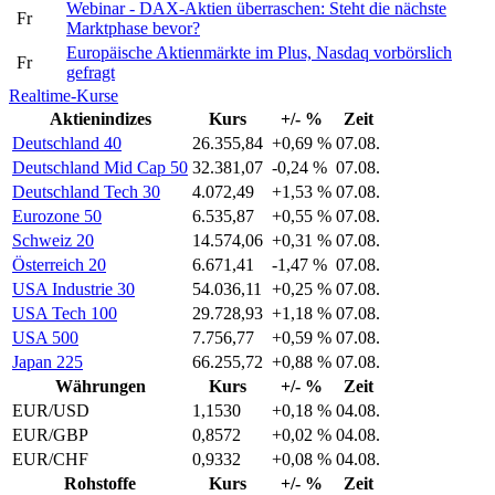
Webinar - DAX-Aktien überraschen: Steht die nächste
Fr
Marktphase bevor?
Europäische Aktienmärkte im Plus, Nasdaq vorbörslich
Fr
gefragt
Realtime-Kurse
Aktienindizes
Kurs
+/- %
Zeit
Deutschland 40
26.355,84
+0,69 %
07.08.
Deutschland Mid Cap 50
32.381,07
-0,24 %
07.08.
Deutschland Tech 30
4.072,49
+1,53 %
07.08.
Eurozone 50
6.535,87
+0,55 %
07.08.
Schweiz 20
14.574,06
+0,31 %
07.08.
Österreich 20
6.671,41
-1,47 %
07.08.
USA Industrie 30
54.036,11
+0,25 %
07.08.
USA Tech 100
29.728,93
+1,18 %
07.08.
USA 500
7.756,77
+0,59 %
07.08.
Japan 225
66.255,72
+0,88 %
07.08.
Währungen
Kurs
+/- %
Zeit
EUR/USD
1,1530
+0,18 %
04.08.
EUR/GBP
0,8572
+0,02 %
04.08.
EUR/CHF
0,9332
+0,08 %
04.08.
Rohstoffe
Kurs
+/- %
Zeit