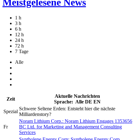
Meistgelesene News
1 h
3 h
6 h
12 h
24 h
72 h
7 Tage
Alle
Aktuelle Nachrichten
Zeit
Sprache:
Alle
DE
EN
Schwere Seltene Erden: Entsteht hier die nächste
Spezial
Milliardenstory?
Noram Lithium Corp.: Noram Lithium Engages 1353656
Fr
BC Ltd. for Marketing and Management Consulting
Services
Syntholene Energy Corp: Syntholene Energy Corp.