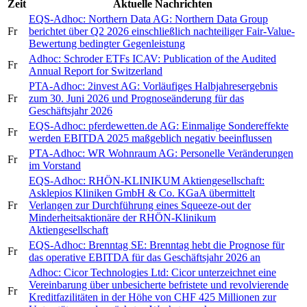
Zeit
Aktuelle Nachrichten
EQS-Adhoc: Northern Data AG: Northern Data Group
Fr
berichtet über Q2 2026 einschließlich nachteiliger Fair-Value-
Bewertung bedingter Gegenleistung
Adhoc: Schroder ETFs ICAV: Publication of the Audited
Fr
Annual Report for Switzerland
PTA-Adhoc:
2invest AG: Vorläufiges Halbjahresergebnis
Fr
zum 30. Juni 2026 und Prognoseänderung für das
Geschäftsjahr 2026
EQS-Adhoc: pferdewetten.de AG: Einmalige Sondereffekte
Fr
werden EBITDA 2025 maßgeblich negativ beeinflussen
PTA-Adhoc:
WR Wohnraum AG: Personelle Veränderungen
Fr
im Vorstand
EQS-Adhoc: RHÖN-KLINIKUM Aktiengesellschaft:
Asklepios Kliniken GmbH & Co. KGaA übermittelt
Fr
Verlangen zur Durchführung eines Squeeze-out der
Minderheitsaktionäre der RHÖN-Klinikum
Aktiengesellschaft
EQS-Adhoc: Brenntag SE: Brenntag hebt die Prognose für
Fr
das operative EBITDA für das Geschäftsjahr 2026 an
Adhoc: Cicor Technologies Ltd: Cicor unterzeichnet eine
Vereinbarung über unbesicherte befristete und revolvierende
Fr
Kreditfazilitäten in der Höhe von CHF 425 Millionen zur