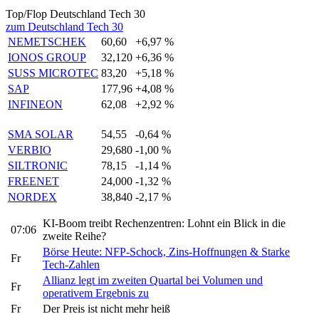
Top/Flop Deutschland Tech 30
zum Deutschland Tech 30
NEMETSCHEK
60,60
+6,97 %
IONOS GROUP
32,120
+6,36 %
SUSS MICROTEC
83,20
+5,18 %
SAP
177,96
+4,08 %
INFINEON
62,08
+2,92 %
SMA SOLAR
54,55
-0,64 %
VERBIO
29,680
-1,00 %
SILTRONIC
78,15
-1,14 %
FREENET
24,000
-1,32 %
NORDEX
38,840
-2,17 %
KI-Boom treibt Rechenzentren: Lohnt ein Blick in die
07:06
zweite Reihe?
Börse Heute: NFP-Schock, Zins-Hoffnungen & Starke
Fr
Tech-Zahlen
Allianz legt im zweiten Quartal bei Volumen und
Fr
operativem Ergebnis zu
Fr
Der Preis ist nicht mehr heiß