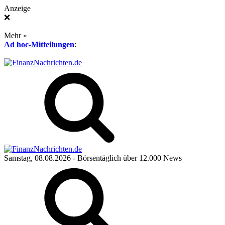
Anzeige
❌
Mehr »
Ad hoc-Mitteilungen
:
Samstag, 08.08.2026
- Börsentäglich über 12.000 News