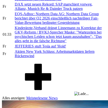
DAX setzt neuen Rekord: SAP marschiert vorweg,
Fr
Allianz, Munich Re & Daimler Truck patzen
EQS-Adhoc: Northern Data AG: Northern Data Group
Fr
berichtet über Q2 2026 einschließlich nachteiliger Fair-
Value-Bewertung bedingter Gegenleistung
Kinderärzte-Verband drängt Linnemann zu Korrektur der
GKV-Reform / BVKJ-Sprecher Maske: "Wartezeiten bei
01:33
psychischen Leiden schon jetzt kaum auszuhalten"- "Das
alles geht in die falsche Richtung"
Fr
JEFFERIES stuft Tesla auf 'Hold'
Aktien New York Schluss: Arbeitsmarktdaten liefern
Fr
Rückenwind
Alles anzeigen:
Meistgelesene News