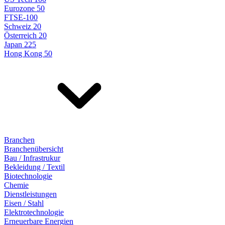
Eurozone 50
FTSE-100
Schweiz 20
Österreich 20
Japan 225
Hong Kong 50
Branchen
Branchenübersicht
Bau / Infrastrukur
Bekleidung / Textil
Biotechnologie
Chemie
Dienstleistungen
Eisen / Stahl
Elektrotechnologie
Erneuerbare Energien