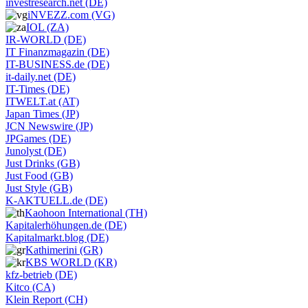
investresearch.net (DE)
iNVEZZ.com (VG)
IOL (ZA)
IR-WORLD (DE)
IT Finanzmagazin (DE)
IT-BUSINESS.de (DE)
it-daily.net (DE)
IT-Times (DE)
ITWELT.at (AT)
Japan Times (JP)
JCN Newswire (JP)
JPGames (DE)
Junolyst (DE)
Just Drinks (GB)
Just Food (GB)
Just Style (GB)
K-AKTUELL.de (DE)
Kaohoon International (TH)
Kapitalerhöhungen.de (DE)
Kapitalmarkt.blog (DE)
Kathimerini (GR)
KBS WORLD (KR)
kfz-betrieb (DE)
Kitco (CA)
Klein Report (CH)