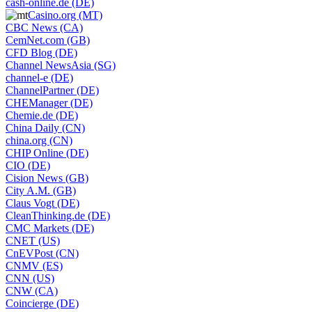
cash-online.de (DE)
Casino.org (MT)
CBC News (CA)
CemNet.com (GB)
CFD Blog (DE)
Channel NewsAsia (SG)
channel-e (DE)
ChannelPartner (DE)
CHEManager (DE)
Chemie.de (DE)
China Daily (CN)
china.org (CN)
CHIP Online (DE)
CIO (DE)
Cision News (GB)
City A.M. (GB)
Claus Vogt (DE)
CleanThinking.de (DE)
CMC Markets (DE)
CNET (US)
CnEVPost (CN)
CNMV (ES)
CNN (US)
CNW (CA)
Coincierge (DE)