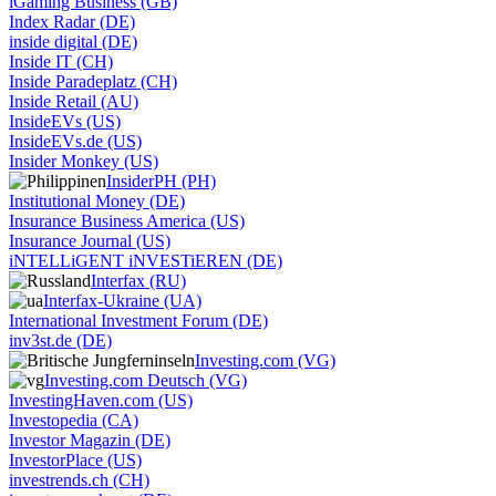
iGaming Business (GB)
Index Radar (DE)
inside digital (DE)
Inside IT (CH)
Inside Paradeplatz (CH)
Inside Retail (AU)
InsideEVs (US)
InsideEVs.de (US)
Insider Monkey (US)
InsiderPH (PH)
Institutional Money (DE)
Insurance Business America (US)
Insurance Journal (US)
iNTELLiGENT iNVESTiEREN (DE)
Interfax (RU)
Interfax-Ukraine (UA)
International Investment Forum (DE)
inv3st.de (DE)
Investing.com (VG)
Investing.com Deutsch (VG)
InvestingHaven.com (US)
Investopedia (CA)
Investor Magazin (DE)
InvestorPlace (US)
investrends.ch (CH)