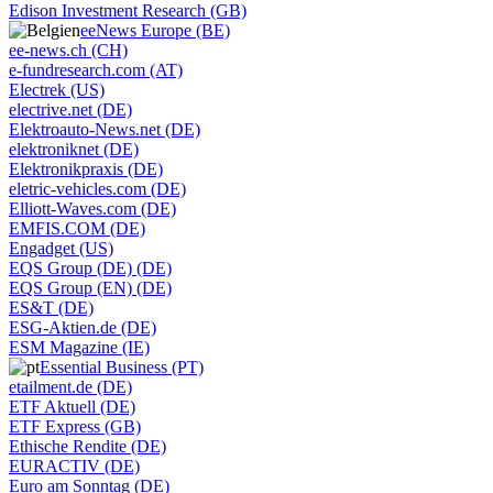
Edison Investment Research (GB)
eeNews Europe (BE)
ee-news.ch (CH)
e-fundresearch.com (AT)
Electrek (US)
electrive.net (DE)
Elektroauto-News.net (DE)
elektroniknet (DE)
Elektronikpraxis (DE)
eletric-vehicles.com (DE)
Elliott-Waves.com (DE)
EMFIS.COM (DE)
Engadget (US)
EQS Group (DE) (DE)
EQS Group (EN) (DE)
ES&T (DE)
ESG-Aktien.de (DE)
ESM Magazine (IE)
Essential Business (PT)
etailment.de (DE)
ETF Aktuell (DE)
ETF Express (GB)
Ethische Rendite (DE)
EURACTIV (DE)
Euro am Sonntag (DE)