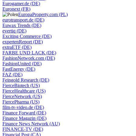
Eurogamer.de (DE)
Euronext (FR)
EuropaProperty.com (PL)
eurotransport.de (DE)
Euwax Trends (DE)
evertiq (DE)
Exciting Commerce (DE)
expertenReport (DE)
extraETF (DE)
FARBE UND LACK (DE)
FashionNetwork.com (DE)
FashionUnited (DE)
FastEnergy (DE)
FAZ (DE)
Feingold Research (DE)
FierceBiotech (US)
FierceHealthcare (US)
FierceNetwork (US)
FiercePharma (US)
film-tv-video.de (DE)
Finance Forward (DE)
Finance Magazin (DE)
Finance News Network (AU)
FINANCE-TV (DE)
Financial Post (CA)