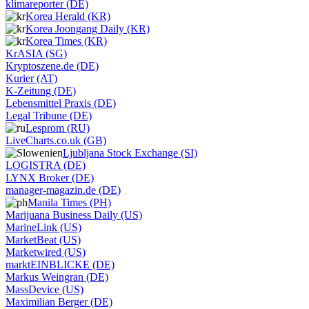
klimareporter (DE)
Korea Herald (KR)
Korea Joongang Daily (KR)
Korea Times (KR)
KrASIA (SG)
Kryptoszene.de (DE)
Kurier (AT)
K-Zeitung (DE)
Lebensmittel Praxis (DE)
Legal Tribune (DE)
Lesprom (RU)
LiveCharts.co.uk (GB)
Ljubljana Stock Exchange (SI)
LOGISTRA (DE)
LYNX Broker (DE)
manager-magazin.de (DE)
Manila Times (PH)
Marijuana Business Daily (US)
MarineLink (US)
MarketBeat (US)
Marketwired (US)
marktEINBLICKE (DE)
Markus Weingran (DE)
MassDevice (US)
Maximilian Berger (DE)