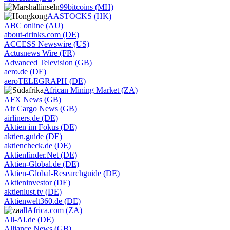
99bitcoins (MH)
AASTOCKS (HK)
ABC online (AU)
about-drinks.com (DE)
ACCESS Newswire (US)
Actusnews Wire (FR)
Advanced Television (GB)
aero.de (DE)
aeroTELEGRAPH (DE)
African Mining Market (ZA)
AFX News (GB)
Air Cargo News (GB)
airliners.de (DE)
Aktien im Fokus (DE)
aktien.guide (DE)
aktiencheck.de (DE)
Aktienfinder.Net (DE)
Aktien-Global.de (DE)
Aktien-Global-Researchguide (DE)
Aktieninvestor (DE)
aktienlust.tv (DE)
Aktienwelt360.de (DE)
allAfrica.com (ZA)
All-AI.de (DE)
Alliance News (GB)