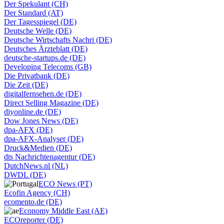
Der Spekulant (CH)
Der Standard (AT)
Der Tagesspiegel (DE)
Deutsche Welle (DE)
Deutsche Wirtschafts Nachri (DE)
Deutsches Ärzteblatt (DE)
deutsche-startups.de (DE)
Developing Telecoms (GB)
Die Privatbank (DE)
Die Zeit (DE)
digitalfernsehen.de (DE)
Direct Selling Magazine (DE)
diyonline.de (DE)
Dow Jones News (DE)
dpa-AFX (DE)
dpa-AFX-Analyser (DE)
Druck&Medien (DE)
dts Nachrichtenagentur (DE)
DutchNews.nl (NL)
DWDL (DE)
ECO News (PT)
Ecofin Agency (CH)
ecomento.de (DE)
Economy Middle East (AE)
ECOreporter (DE)