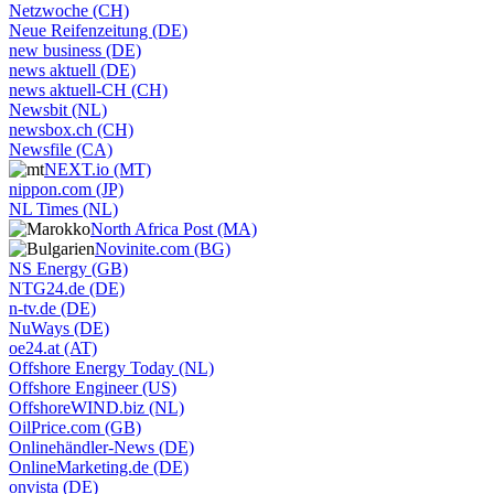
Netzwoche (CH)
Neue Reifenzeitung (DE)
new business (DE)
news aktuell (DE)
news aktuell-CH (CH)
Newsbit (NL)
newsbox.ch (CH)
Newsfile (CA)
NEXT.io (MT)
nippon.com (JP)
NL Times (NL)
North Africa Post (MA)
Novinite.com (BG)
NS Energy (GB)
NTG24.de (DE)
n-tv.de (DE)
NuWays (DE)
oe24.at (AT)
Offshore Energy Today (NL)
Offshore Engineer (US)
OffshoreWIND.biz (NL)
OilPrice.com (GB)
Onlinehändler-News (DE)
OnlineMarketing.de (DE)
onvista (DE)