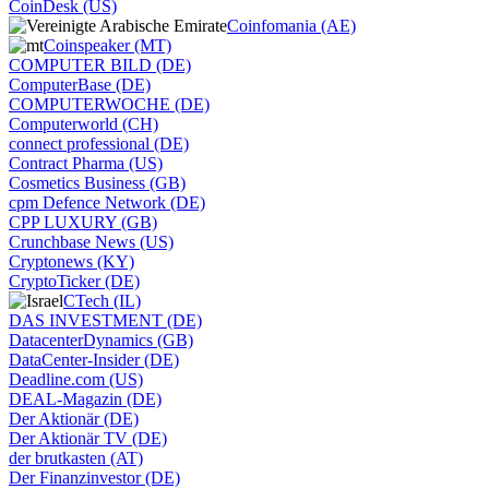
CoinDesk (US)
Coinfomania (AE)
Coinspeaker (MT)
COMPUTER BILD (DE)
ComputerBase (DE)
COMPUTERWOCHE (DE)
Computerworld (CH)
connect professional (DE)
Contract Pharma (US)
Cosmetics Business (GB)
cpm Defence Network (DE)
CPP LUXURY (GB)
Crunchbase News (US)
Cryptonews (KY)
CryptoTicker (DE)
CTech (IL)
DAS INVESTMENT (DE)
DatacenterDynamics (GB)
DataCenter-Insider (DE)
Deadline.com (US)
DEAL-Magazin (DE)
Der Aktionär (DE)
Der Aktionär TV (DE)
der brutkasten (AT)
Der Finanzinvestor (DE)