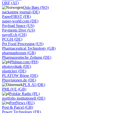
ORF (AT)
Oslo Børs (NO)
packaging journal (DE)
PaperFIRST (FR)
paper-world.com (DE)
Payload Space (US)
Payments Dive (US)
payoff.ch (CH)
PCGH (DE)
Pet Food Processing (US)
Pharmaceutical Technology (GB)
pharmaphorum (GB)
Pharmazeutische Zeitung (DE)
Philstar.com (PH)
photovoltaik (DE)
plasticker (DE)
PLATOW Börse (DE)
Plusvisionen.de (DE)
PLX AI (DK)
PMLiVE (GB)
Polskie Radio (PL)
portfolio institutionell (DE)
PortNews (RU)
Post & Parcel (GB)
Power Technology (FR)