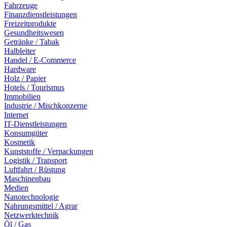
Fahrzeuge
Finanzdienstleistungen
Freizeitprodukte
Gesundheitswesen
Getränke / Tabak
Halbleiter
Handel / E-Commerce
Hardware
Holz / Papier
Hotels / Tourismus
Immobilien
Industrie / Mischkonzerne
Internet
IT-Dienstleistungen
Konsumgüter
Kosmetik
Kunststoffe / Verpackungen
Logistik / Transport
Luftfahrt / Rüstung
Maschinenbau
Medien
Nanotechnologie
Nahrungsmittel / Agrar
Netzwerktechnik
Öl / Gas