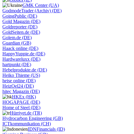
GMK Center (UA)
GodmodeTrader (Archiv) (DE)
GoingPublic (DE)
Gold Magazin (DE)
Goldreporter (DE)
GoldSeiten.de (DE)
Golem.de (DE)
Guardian (GB)
Haack online (DE)
HappyYuppie.de (DE)
Hardwareluxx (DE)
hartpunkt (DE)
Hebelprodukte.de (DE)
Heiko Thieme (US)
heise online (DE)
HeizOel24 (DE)
hitec Magazin (DE)
HKEx (HK)
HOGAPAGE (DE)
Home of Steel (DE)
Hürriyet.de (TR)
Hydrocarbon Engineering (GB)
ICTkommunikation (CH)
IDNFinancials (ID)