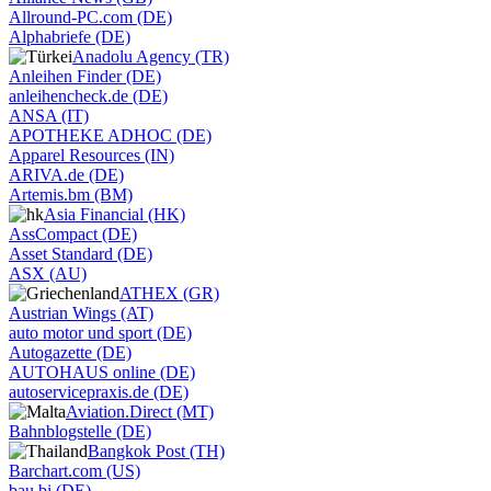
Allround-PC.com (DE)
Alphabriefe (DE)
Anadolu Agency (TR)
Anleihen Finder (DE)
anleihencheck.de (DE)
ANSA (IT)
APOTHEKE ADHOC (DE)
Apparel Resources (IN)
ARIVA.de (DE)
Artemis.bm (BM)
Asia Financial (HK)
AssCompact (DE)
Asset Standard (DE)
ASX (AU)
ATHEX (GR)
Austrian Wings (AT)
auto motor und sport (DE)
Autogazette (DE)
AUTOHAUS online (DE)
autoservicepraxis.de (DE)
Aviation.Direct (MT)
Bahnblogstelle (DE)
Bangkok Post (TH)
Barchart.com (US)
bau.bi (DE)