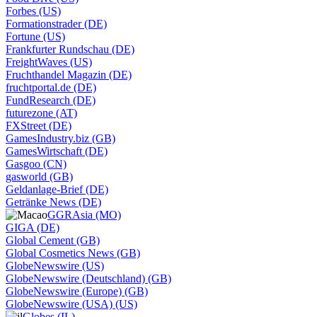
Forbes (US)
Formationstrader (DE)
Fortune (US)
Frankfurter Rundschau (DE)
FreightWaves (US)
Fruchthandel Magazin (DE)
fruchtportal.de (DE)
FundResearch (DE)
futurezone (AT)
FXStreet (DE)
GamesIndustry.biz (GB)
GamesWirtschaft (DE)
Gasgoo (CN)
gasworld (GB)
Geldanlage-Brief (DE)
Getränke News (DE)
GGRAsia (MO)
GIGA (DE)
Global Cement (GB)
Global Cosmetics News (GB)
GlobeNewswire (US)
GlobeNewswire (Deutschland) (GB)
GlobeNewswire (Europe) (GB)
GlobeNewswire (USA) (US)
Globes (IL)