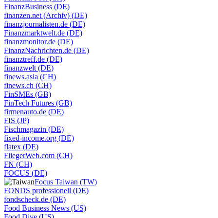
FinanzBusiness (DE)
finanzen.net (Archiv) (DE)
finanzjournalisten.de (DE)
Finanzmarktwelt.de (DE)
finanzmonitor.de (DE)
FinanzNachrichten.de (DE)
finanztreff.de (DE)
finanzwelt (DE)
finews.asia (CH)
finews.ch (CH)
FinSMEs (GB)
FinTech Futures (GB)
firmenauto.de (DE)
FIS (JP)
Fischmagazin (DE)
fixed-income.org (DE)
flatex (DE)
FliegerWeb.com (CH)
FN (CH)
FOCUS (DE)
Focus Taiwan (TW)
FONDS professionell (DE)
fondscheck.de (DE)
Food Business News (US)
Food Dive (US)