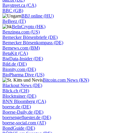
Baystreet.ca (CA)
BBC (GB)
BBJ online (HU)
BeBeez (IT)
BeInCrypto (HK)
Benzinga.com (US)
Bernecker Börsenbriefe (DE)
Bernecker Börsenkompass (DE)
Bernews.com (BM)
BetaKit (CA)
BigData-Insider (DE)
Bild.de (DE)
Bionity.com (DE)
BioPharma Dive (US)
Bitcoin.com News (KN)
Blackout News (DE)
Blick.ch (CH)
Blocktrainer (DE)
BNN Bloomberg (CA)
boerse.de (DE)
Boerse-Daily.de (DE)
boersengefluester.de (DE)
boerse-social.com (AT)
BondGuide (DE)