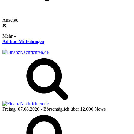
Anzeige
❌
Mehr »
Ad hoc-Mitteilungen
:
Freitag, 07.08.2026
- Börsentäglich über 12.000 News