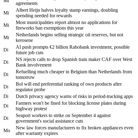
Mi
agreements
Albert Heijn halves loyalty stamp earnings, doubling
Mi
spending needed for rewards
Most municipalities report almost no applications for
Mi
fireworks ban exemptions this year
Netherlands begins selling strategic oil reserves, but not
Mi
kerosene
AI push prompts €2 billion Rabobank investment, possible
Di
future job cuts
NS rejects calls to drop Spanish train maker CAF over West
Di
Bank involvement
Refuelling much cheaper in Belgium than Netherlands from
Di
tomorrow
Bol will end preferential ranking of own products after
Di
regulator probe
Di
Dutch privacy agency warns of risks in period-tracking apps
Farmers won't be fined for blocking license plates during
Di
highway protest
Seaport workers to strike on September 4 against
Di
government's social assistance cuts
New law forces manufacturers to fix broken appliances even
Mo
after warranty expires