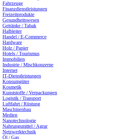
Fahrzeuge
Finanzdienstleistungen
Freizeitprodukte
Gesundheitswesen
Getränke / Tabak
Halbleiter
Handel / E-Commerce
Hardware
Holz / Papier
Hotels / Tourismus
Immobilien
Industrie / Mischkonzerne
Internet
IT-Dienstleistungen
Konsumgüter
Kosmetik
Kunststoffe / Verpackungen
Logistik / Transport
Luftfahrt / Rüstung
Maschinenbau
Medien
Nanotechnologie
Nahrungsmittel / Agrar
Netzwerktechnik
Öl / Gas