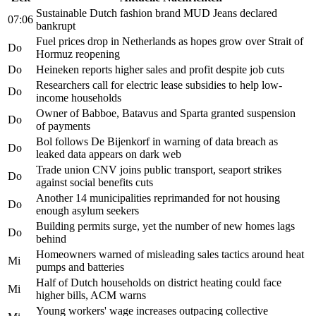
Sustainable Dutch fashion brand MUD Jeans declared
07:06
bankrupt
Fuel prices drop in Netherlands as hopes grow over Strait of
Do
Hormuz reopening
Do
Heineken reports higher sales and profit despite job cuts
Researchers call for electric lease subsidies to help low-
Do
income households
Owner of Babboe, Batavus and Sparta granted suspension
Do
of payments
Bol follows De Bijenkorf in warning of data breach as
Do
leaked data appears on dark web
Trade union CNV joins public transport, seaport strikes
Do
against social benefits cuts
Another 14 municipalities reprimanded for not housing
Do
enough asylum seekers
Building permits surge, yet the number of new homes lags
Do
behind
Homeowners warned of misleading sales tactics around heat
Mi
pumps and batteries
Half of Dutch households on district heating could face
Mi
higher bills, ACM warns
Young workers' wage increases outpacing collective