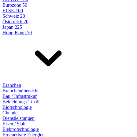
Eurozone 50
FTSE-100
Schweiz 20
Österreich 20
Japan 225
Hong Kong 50
Branchen
Branchenübersicht
Bau / Infrastrukur
Bekleidung / Textil
Biotechnologie
Chemie
Dienstleistungen
Eisen / Stahl
Elektrotechnologie
Erneuerbare Energien