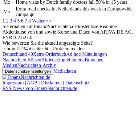
Mo
Home visits by Dutch family doctors fall 50% in 15 years
Extra road checks hit Netherlands this week in Europe-wide
Mo
campaign
1
2
3
4
5
6
7
8
Weiter >>
Sie erhalten auf FinanzNachrichten.de kostenlose Realtime-
Aktienkurse von
und
sowie Kurse und Daten von
ARIVA.DE AG
.
FNRD-2.627.0
Wie bewerten Sie die aktuell angezeigte Seite?
sehr gut
1
2
3
4
5
6
schlecht
Problem melden
Deutschland 40
Xetra-Orderbuch
Ad hoc-Mitteilungen
Nachrichten Börsen
Aktien-Empfehlungen
Branchen
Medien
Nachrichten-Archiv
Mediadaten
Datenschutzeinstellungen
Impressum | AGB | Disclaimer | Datenschutz
RSS-News von FinanzNachrichten.de