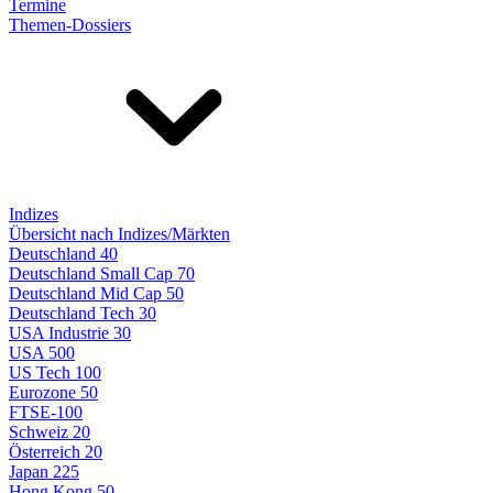
Termine
Themen-Dossiers
Indizes
Übersicht nach Indizes/Märkten
Deutschland 40
Deutschland Small Cap 70
Deutschland Mid Cap 50
Deutschland Tech 30
USA Industrie 30
USA 500
US Tech 100
Eurozone 50
FTSE-100
Schweiz 20
Österreich 20
Japan 225
Hong Kong 50