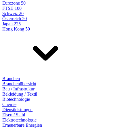
Eurozone 50
FTSE-100
Schweiz 20
Österreich 20
Japan 225
Hong Kong 50
Branchen
Branchenübersicht
Bau / Infrastrukur
Bekleidung / Textil
Biotechnologie
Chemie
Dienstleistungen
Eisen / Stahl
Elektrotechnologie
Erneuerbare Energien