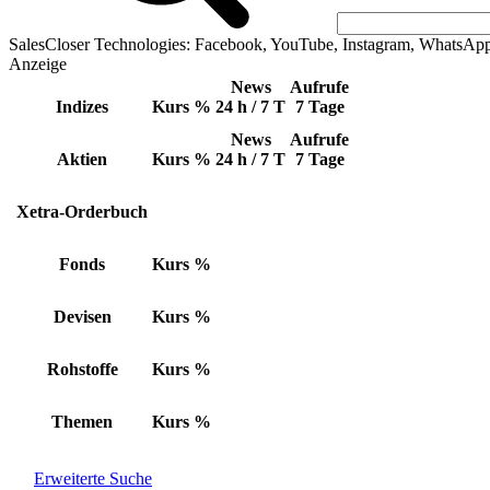
SalesCloser Technologies: Facebook, YouTube, Instagram, WhatsAp
Anzeige
News
Aufrufe
Indizes
Kurs
%
24 h / 7 T
7 Tage
News
Aufrufe
Aktien
Kurs
%
24 h / 7 T
7 Tage
Xetra-Orderbuch
Fonds
Kurs
%
Devisen
Kurs
%
Rohstoffe
Kurs
%
Themen
Kurs
%
Erweiterte Suche