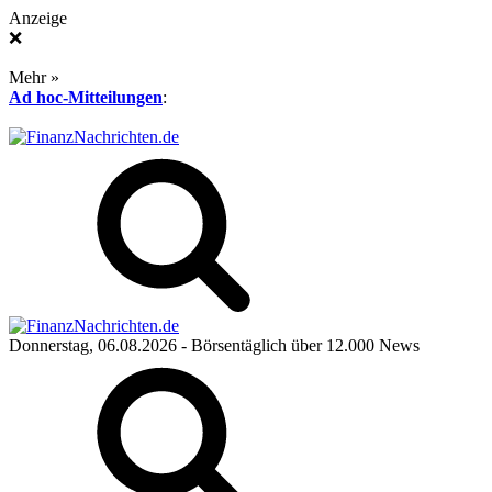
Anzeige
❌
Mehr »
Ad hoc-Mitteilungen
:
Donnerstag, 06.08.2026
- Börsentäglich über 12.000 News