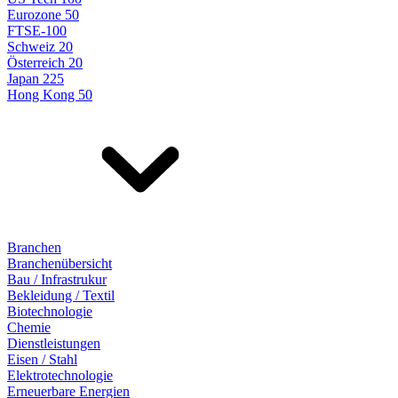
Eurozone 50
FTSE-100
Schweiz 20
Österreich 20
Japan 225
Hong Kong 50
Branchen
Branchenübersicht
Bau / Infrastrukur
Bekleidung / Textil
Biotechnologie
Chemie
Dienstleistungen
Eisen / Stahl
Elektrotechnologie
Erneuerbare Energien