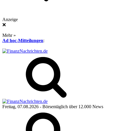
Anzeige
❌
Mehr »
Ad hoc-Mitteilungen
:
Freitag, 07.08.2026
- Börsentäglich über 12.000 News