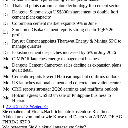
Di
Thailand pilots carbon capture technology for cement sector
Dangote, Sinoma sign US$800m agreement to double Itori
Di
cement plant capacity
Di
Colombian cement market expands 9% in June
Sumitomo Osaka Cement reports strong rise in 1QFY26
Di
profit
Raysut Cement appoints Tharawat Energy & Mining SPC to
Di
manage quarries
Di
Pakistan cement despatches increased by 6% in July 2026
Mo
CIMPOR launches energy management business
Dangote Cement Cameroon sales decline as expansion plans
Mo
await detail
Mo
Cementir reports lower 1H26 earnings but confirms outlook
Mo
US launches national cement and concrete innovation centre
Mo
CRH reports stronger 2Q26 earnings and reaffirms outlook
Holcim agrees US$807m sale of Philippine business to
Mo
Huaxin
1
2
3
4
5
6
7
8
Weiter >>
Sie erhalten auf FinanzNachrichten.de kostenlose Realtime-
Aktienkurse von
und
sowie Kurse und Daten von
ARIVA.DE AG
.
FNRD-2.627.0
Wie bewerten Sie die aktuell angezeigte Seite?