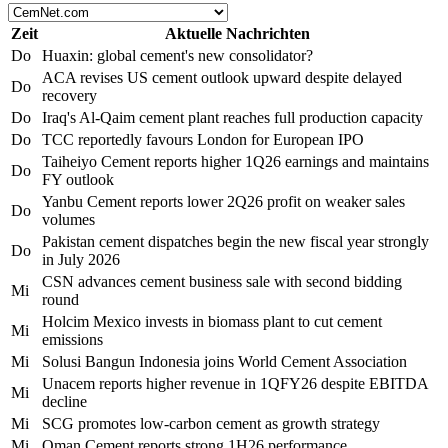
Zeit
Aktuelle Nachrichten
Do
Huaxin: global cement's new consolidator?
ACA revises US cement outlook upward despite delayed
Do
recovery
Do
Iraq's Al-Qaim cement plant reaches full production capacity
Do
TCC reportedly favours London for European IPO
Taiheiyo Cement reports higher 1Q26 earnings and maintains
Do
FY outlook
Yanbu Cement reports lower 2Q26 profit on weaker sales
Do
volumes
Pakistan cement dispatches begin the new fiscal year strongly
Do
in July 2026
CSN advances cement business sale with second bidding
Mi
round
Holcim Mexico invests in biomass plant to cut cement
Mi
emissions
Mi
Solusi Bangun Indonesia joins World Cement Association
Unacem reports higher revenue in 1QFY26 despite EBITDA
Mi
decline
Mi
SCG promotes low-carbon cement as growth strategy
Mi
Oman Cement reports strong 1H26 performance