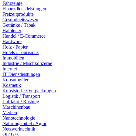
Fahrzeuge
Finanzdienstleistungen
Freizeitprodukte
Gesundheitswesen
Getränke / Tabak
Halbleiter
Handel / E-Commerce
Hardware
Holz / Papier
Hotels / Tourismus
Immobilien
Industrie / Mischkonzerne
Internet
IT-Dienstleistungen
Konsumgüter
Kosmetik
Kunststoffe / Verpackungen
Logistik / Transport
Luftfahrt / Rüstung
Maschinenbau
Medien
Nanotechnologie
Nahrungsmittel / Agrar
Netzwerktechnik
Öl / Gas