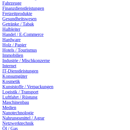
Fahrzeuge
Finanzdienstleistungen
Freizeitprodukte
Gesundheitswesen
Getränke / Tabak
Halbleiter
Handel / E-Commerce
Hardware
Holz / Papier
Hotels / Tourismus
Immobilien
Industrie / Mischkonzerne
Internet
IT-Dienstleistungen
Konsumgüter
Kosmetik
Kunststoffe / Verpackungen
Logistik / Transport
Luftfahrt / Rüstung
Maschinenbau
Medien
Nanotechnologie
Nahrungsmittel / Agrar
Netzwerktechnik
Öl / Gas