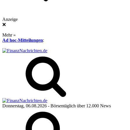
Anzeige
❌
Mehr »
Ad hoc-Mitteilungen
:
Donnerstag, 06.08.2026
- Börsentäglich über 12.000 News