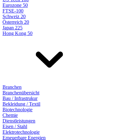
Eurozone 50
FTSE-100
Schweiz 20
Österreich 20
Japan 225
Hong Kong 50
Branchen
Branchenübersicht
Bau / Infrastrukur
Bekleidung / Textil
Biotechnologie
Chemie
Dienstleistungen
Eisen / Stahl
Elektrotechnologie
Erneuerbare Energien