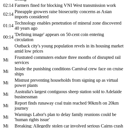
02:14
Farmers fined for blocking VNI West transmission work
Pineapple growers raise biosecurity concerns as Asian
02:14
imports considered
Technology enables penetration of mineral zone discovered
01:14
40 years ago
'Defining image' appears on 50-cent coin entering
00:14
circulation
Outback city's young population revels in its housing market
Mi
amid low prices
Frustrated commuters endure three months of disrupted rail
Mi
services
Inside the punishing conditions Carnival crew face on cruise
Mi
ships
Mistrust preventing households from signing up as virtual
Mi
power plants
Australia's largest contiguous sheep station sold to Adelaide
Mi
businessman
Report finds runaway coal train reached 90km/h on 20km
Mi
journey
Warnings Labor's plan to delay family reunions could be
Mi
'human rights issue'
Mi
Breaking: Allegedly stolen car involved serious Cairns crash