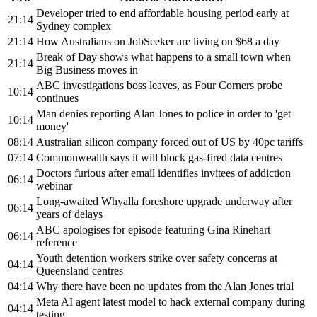
Developer tried to end affordable housing period early at
21:14
Sydney complex
21:14
How Australians on JobSeeker are living on $68 a day
Break of Day shows what happens to a small town when
21:14
Big Business moves in
ABC investigations boss leaves, as Four Corners probe
10:14
continues
Man denies reporting Alan Jones to police in order to 'get
10:14
money'
08:14
Australian silicon company forced out of US by 40pc tariffs
07:14
Commonwealth says it will block gas-fired data centres
Doctors furious after email identifies invitees of addiction
06:14
webinar
Long-awaited Whyalla foreshore upgrade underway after
06:14
years of delays
ABC apologises for episode featuring Gina Rinehart
06:14
reference
Youth detention workers strike over safety concerns at
04:14
Queensland centres
04:14
Why there have been no updates from the Alan Jones trial
Meta AI agent latest model to hack external company during
04:14
testing