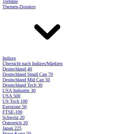
Termine
Themen-Dossiers
Indizes
Übersicht nach Indizes/Märkten
Deutschland 40
Deutschland Small Cap 70
Deutschland Mid Cap 50
Deutschland Tech 30
USA Industrie 30
USA 500
US Tech 100
Eurozone 50
FTSE-100
Schweiz 20
Österreich 20
Japan 225
Hong Kong 50