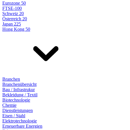
Eurozone 50
FTSE-100
Schweiz 20
Österreich 20
Japan 225
Hong Kong 50
Branchen
Branchenübersicht
Bau / Infrastrukur
Bekleidung / Textil
Biotechnologie
Chemie
Dienstleistungen
Eisen / Stahl
Elektrotechnologie
Erneuerbare Energien