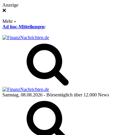
Anzeige
❌
Mehr »
Ad hoc-Mitteilungen
:
Samstag, 08.08.2026
- Börsentäglich über 12.000 News