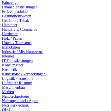
Fahrzeuge
Finanzdienstleistungen
Freizeitprodukte
Gesundheitswesen
Getränke / Tabak
Halbleiter
Handel / E-Commerce
Hardware
Holz / Papier
Hotels / Tourismus
Immobilien
Industrie / Mischkonzerne
Internet
IT-Dienstleistungen
Konsumgüter
Kosmetik
Kunststoffe / Verpackungen
Logistik / Transport
Luftfahrt / Rüstung
Maschinenbau
Medien
Nanotechnologie
Nahrungsmittel / Agrar
Netzwerktechnik
Öl / Gas