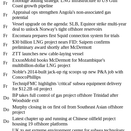
Enbridge adding strategic LNG infrastructure to US Gulf
Fr
Coast growth pipeline
Appraisal ops strengthen Angola's non-associated gas
Fr
potential
Vessel upgrade on the agenda: SLB, Equinor strike multi-year
Fr
deal to unlock Norway's tight offshore reservoirs
Fr
Encomara prepares first Squid connection system for trials
$30 billion LNG project nears FID: Saipem confirms
Fr
preliminary award shortly after McDermott
Fr
ZTT launches new cable-laying vessel
ExxonMobil books McDermott for Mozambique's
Fr
multibillion-dollar LNG project
Noble's 2014-built jack-up rig scoops up new P&A job with
Fr
ConocoPhillips
TechnipFMC highlights 'critical' subsea equipment delivery
Fr
for $12.2B oil project
BP takes full control of gas project offshore Trinidad after
Do
Woodside exit
Murphy closing in on first oil from Southeast Asian offshore
Do
project
Latest chapter up and running at Chinese oilfield project
Do
housing 19 offshore platforms
UK to get extreme environment center for subsea technology