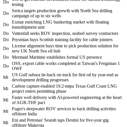
Do
testing
Serica targets production growth with North Sea drilling
Do
campaign of up to six wells
Exmar enriching LNG bunkering market with floating
Do
transshipment unit
Do
Vattenfall seeks ROV inspection, seabed survey contractors
Do
Prysmian buys Scottish training facility for cable jointers
License alignment buys time to pick production solution for
Do
new UK North Sea oil hub
Do
Mermaid Maritime establishes formal US presence
OSS, export cable works completed at Taiwan's Fengmiao 1
Do
OWF
US Gulf subsea tie-back on track for first oil by year-end as
Mi
development drilling progresses
Carbon capture-enabled 19.2-mtpa Texas Gulf Coast LNG
Mi
project enters permitting phase
Faster well delivery with AI-powered engineering at the heart
Mi
of AGR-THF pact
Fugro's deepwater ROV services to back drilling activities
Mi
offshore India
Eni and Petronas' Searah taps Destini for five-year gig
Mi
offshore Malaysia