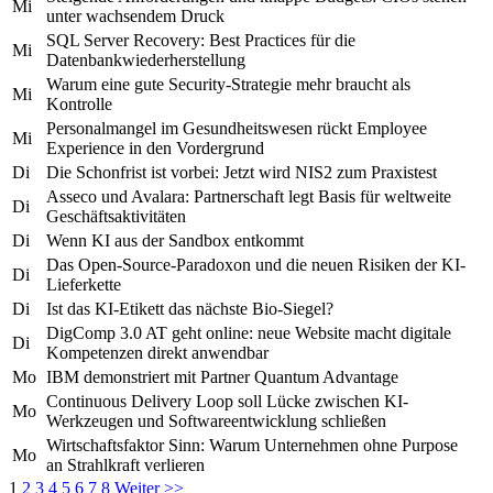
Mi
unter wachsendem Druck
SQL Server Recovery: Best Practices für die
Mi
Datenbankwiederherstellung
Warum eine gute Security-Strategie mehr braucht als
Mi
Kontrolle
Personalmangel im Gesundheitswesen rückt Employee
Mi
Experience in den Vordergrund
Di
Die Schonfrist ist vorbei: Jetzt wird NIS2 zum Praxistest
Asseco und Avalara: Partnerschaft legt Basis für weltweite
Di
Geschäftsaktivitäten
Di
Wenn KI aus der Sandbox entkommt
Das Open-Source-Paradoxon und die neuen Risiken der KI-
Di
Lieferkette
Di
Ist das KI-Etikett das nächste Bio-Siegel?
DigComp 3.0 AT geht online: neue Website macht digitale
Di
Kompetenzen direkt anwendbar
Mo
IBM demonstriert mit Partner Quantum Advantage
Continuous Delivery Loop soll Lücke zwischen KI-
Mo
Werkzeugen und Softwareentwicklung schließen
Wirtschaftsfaktor Sinn: Warum Unternehmen ohne Purpose
Mo
an Strahlkraft verlieren
1
2
3
4
5
6
7
8
Weiter >>