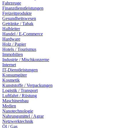
Fahrzeuge
Finanzdienstleistungen
Freizeitprodukte
Gesundheitswesen
Getränke / Tabak
Halbleiter
Handel / E-Commerce
Hardware
Holz / Papier
Hotels / Tourismus
Immobilien
Industrie / Mischkonzerne
Internet
IT-Dienstleistungen
Konsumgüter
Kosmetik
Kunststoffe / Verpackungen
Logistik / Transport
Luftfahrt / Rüstung
Maschinenbau
Medien
Nanotechnologie
Nahrungsmittel / Agrar
Netzwerktechnik
Öl / Gas