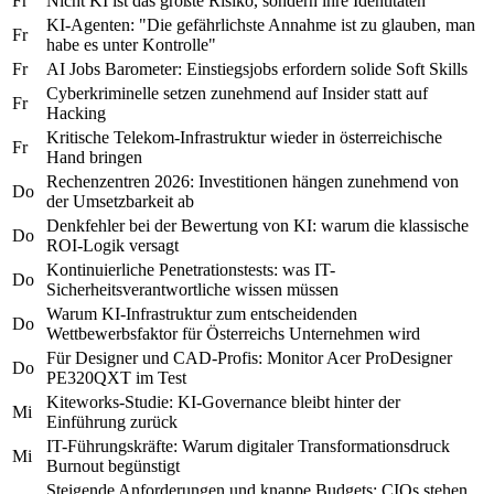
Fr
Nicht KI ist das größte Risiko, sondern ihre Identitäten
KI-Agenten: "Die gefährlichste Annahme ist zu glauben, man
Fr
habe es unter Kontrolle"
Fr
AI Jobs Barometer: Einstiegsjobs erfordern solide Soft Skills
Cyberkriminelle setzen zunehmend auf Insider statt auf
Fr
Hacking
Kritische Telekom-Infrastruktur wieder in österreichische
Fr
Hand bringen
Rechenzentren 2026: Investitionen hängen zunehmend von
Do
der Umsetzbarkeit ab
Denkfehler bei der Bewertung von KI: warum die klassische
Do
ROI-Logik versagt
Kontinuierliche Penetrationstests: was IT-
Do
Sicherheitsverantwortliche wissen müssen
Warum KI-Infrastruktur zum entscheidenden
Do
Wettbewerbsfaktor für Österreichs Unternehmen wird
Für Designer und CAD-Profis: Monitor Acer ProDesigner
Do
PE320QXT im Test
Kiteworks-Studie: KI-Governance bleibt hinter der
Mi
Einführung zurück
IT-Führungskräfte: Warum digitaler Transformationsdruck
Mi
Burnout begünstigt
Steigende Anforderungen und knappe Budgets: CIOs stehen