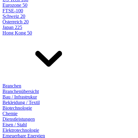
Eurozone 50
FTSE-100
Schweiz 20
Österreich 20
Japan 225
Hong Kong 50
Branchen
Branchenübersicht
Bau / Infrastrukur
Bekleidung / Textil
Biotechnologie
Chemie
Dienstleistungen
Eisen / Stahl
Elektrotechnologie
Erneuerbare Energien