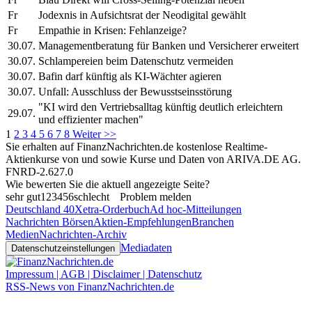
Fr
Jodexnis in Aufsichtsrat der Neodigital gewählt
Fr
Empathie in Krisen: Fehlanzeige?
30.07.
Managementberatung für Banken und Versicherer erweitert
30.07.
Schlampereien beim Datenschutz vermeiden
30.07.
Bafin darf künftig als KI-Wächter agieren
30.07.
Unfall: Ausschluss der Bewusstseinsstörung
"KI wird den Vertriebsalltag künftig deutlich erleichtern
29.07.
und effizienter machen"
1
2
3
4
5
6
7
8
Weiter >>
Sie erhalten auf FinanzNachrichten.de kostenlose Realtime-
Aktienkurse von
und
sowie Kurse und Daten von
ARIVA.DE AG
.
FNRD-2.627.0
Wie bewerten Sie die aktuell angezeigte Seite?
sehr gut
1
2
3
4
5
6
schlecht
Problem melden
Deutschland 40
Xetra-Orderbuch
Ad hoc-Mitteilungen
Nachrichten Börsen
Aktien-Empfehlungen
Branchen
Medien
Nachrichten-Archiv
Mediadaten
Datenschutzeinstellungen
Impressum | AGB | Disclaimer | Datenschutz
RSS-News von FinanzNachrichten.de