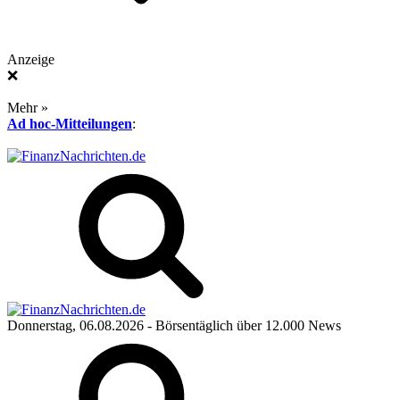
Anzeige
❌
Mehr »
Ad hoc-Mitteilungen
:
Donnerstag, 06.08.2026
- Börsentäglich über 12.000 News