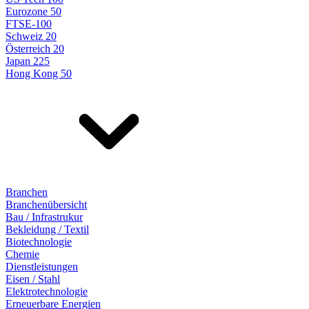
Eurozone 50
FTSE-100
Schweiz 20
Österreich 20
Japan 225
Hong Kong 50
Branchen
Branchenübersicht
Bau / Infrastrukur
Bekleidung / Textil
Biotechnologie
Chemie
Dienstleistungen
Eisen / Stahl
Elektrotechnologie
Erneuerbare Energien