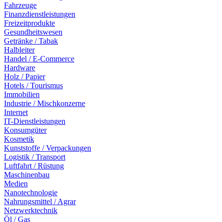
Fahrzeuge
Finanzdienstleistungen
Freizeitprodukte
Gesundheitswesen
Getränke / Tabak
Halbleiter
Handel / E-Commerce
Hardware
Holz / Papier
Hotels / Tourismus
Immobilien
Industrie / Mischkonzerne
Internet
IT-Dienstleistungen
Konsumgüter
Kosmetik
Kunststoffe / Verpackungen
Logistik / Transport
Luftfahrt / Rüstung
Maschinenbau
Medien
Nanotechnologie
Nahrungsmittel / Agrar
Netzwerktechnik
Öl / Gas