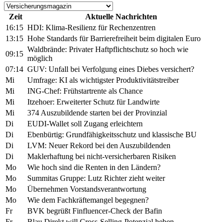
Zeit
Aktuelle Nachrichten
16:15
HDI: Klima-Resilienz für Rechenzentren
13:15
Hohe Standards für Barrierefreiheit beim digitalen Euro
Waldbrände: Privater Haftpflichtschutz so hoch wie
09:15
möglich
07:14
GUV: Unfall bei Verfolgung eines Diebes versichert?
Mi
Umfrage: KI als wichtigster Produktivitätstreiber
Mi
ING-Chef: Frühstartrente als Chance
Mi
Itzehoer: Erweiterter Schutz für Landwirte
Mi
374 Auszubildende starten bei der Provinzial
Di
EUDI-Wallet soll Zugang erleichtern
Di
Ebenbürtig: Grundfähigkeitsschutz und klassische BU
Di
LVM: Neuer Rekord bei den Auszubildenden
Di
Maklerhaftung bei nicht-versicherbaren Risiken
Mo
Wie hoch sind die Renten in den Ländern?
Mo
Summitas Gruppe: Lutz Richter zieht weiter
Mo
Übernehmen Vorstandsverantwortung
Mo
Wie dem Fachkräftemangel begegnen?
Fr
BVK begrüßt Finfluencer-Check der Bafin
Fr
Blau Direkt will Cross-Selling-Potenzial heben