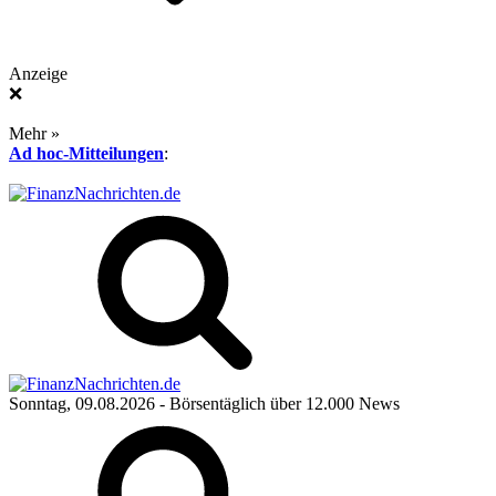
Anzeige
❌
Mehr »
Ad hoc-Mitteilungen
:
Sonntag, 09.08.2026
- Börsentäglich über 12.000 News