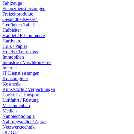
Fahrzeuge
Finanzdienstleistungen
Freizeitprodukte
Gesundheitswesen
Getränke / Tabak
Halbleiter
Handel / E-Commerce
Hardware
Holz / Papier
Hotels / Tourismus
Immobilien
Industrie / Mischkonzerne
Internet
IT-Dienstleistungen
Konsumgüter
Kosmetik
Kunststoffe / Verpackungen
Logistik / Transport
Luftfahrt / Rüstung
Maschinenbau
Medien
Nanotechnologie
Nahrungsmittel / Agrar
Netzwerktechnik
Öl / Gas