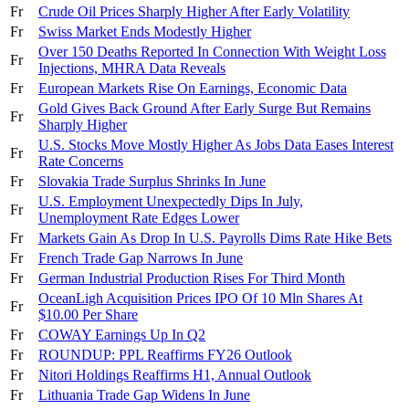
Fr
Crude Oil Prices Sharply Higher After Early Volatility
Fr
Swiss Market Ends Modestly Higher
Over 150 Deaths Reported In Connection With Weight Loss
Fr
Injections, MHRA Data Reveals
Fr
European Markets Rise On Earnings, Economic Data
Gold Gives Back Ground After Early Surge But Remains
Fr
Sharply Higher
U.S. Stocks Move Mostly Higher As Jobs Data Eases Interest
Fr
Rate Concerns
Fr
Slovakia Trade Surplus Shrinks In June
U.S. Employment Unexpectedly Dips In July,
Fr
Unemployment Rate Edges Lower
Fr
Markets Gain As Drop In U.S. Payrolls Dims Rate Hike Bets
Fr
French Trade Gap Narrows In June
Fr
German Industrial Production Rises For Third Month
OceanLigh Acquisition Prices IPO Of 10 Mln Shares At
Fr
$10.00 Per Share
Fr
COWAY Earnings Up In Q2
Fr
ROUNDUP: PPL Reaffirms FY26 Outlook
Fr
Nitori Holdings Reaffirms H1, Annual Outlook
Fr
Lithuania Trade Gap Widens In June