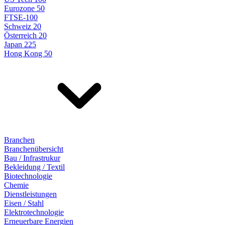
Eurozone 50
FTSE-100
Schweiz 20
Österreich 20
Japan 225
Hong Kong 50
Branchen
Branchenübersicht
Bau / Infrastrukur
Bekleidung / Textil
Biotechnologie
Chemie
Dienstleistungen
Eisen / Stahl
Elektrotechnologie
Erneuerbare Energien