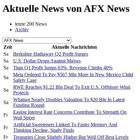
Aktuelle News von AFX News
letzte 200 News
Archiv
Zeit
Aktuelle Nachrichten
Sa
Berkshire Hathaway Q2 Profit Surges
Sa
U.S. Dollar Drops Against Majors
Sa
Titan Q1 Profit Jumps 63%, Revenue Climbs 40%
Meta Ordered To Pay $567 Mln More In New Mexico Child
Sa
Safety Case
RWE Reaches $1.22 Bln Deal To Exit U.S. Offshore Wind
Sa
Projects
Whatnot Nearly Doubles Valuation To $20 Bln In Latest
Sa
Funding Round
Easing Interest Rate Concerns Contribute To Strength On
Fr
Wall Street
Artificial Sweeteners Linked To Faster Memory And
Fr
Thinking Decline, Study Finds
Fr
Treasuries Close Slightly Higher But Well Off Best Levels