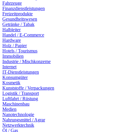
Fahrzeuge
Finanzdienstleistungen
Freizeitprodukte
Gesundheitswesen
Getränke / Tabak
Halbleiter
Handel / E-Commerce
Hardware
Holz / Papier
Hotels / Tourismus
Immobilien
Industrie / Mischkonzerne
Internet
IT-Dienstleistungen
Konsumgüter
Kosmetik
Kunststoffe / Verpackungen
Logistik / Transport
Luftfahrt / Rüstung
Maschinenbau
Medien
Nanotechnologie
Nahrungsmittel / Agrar
Netzwerktechnik
Öl / Gas