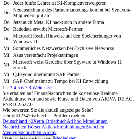
Do
Jeder fünfte Lehrer ist KI-Komplettverweigerer
Neuausrichtung des Partnermarketings kommt bei Synaxon-
Do
Mitgliedern gut an
Do
Jetzt auch Meta: KI hackt sich in andere Firma
Do
Ratiodata erwirbt Microsoft-Partner
Microsoft löscht Hinweise auf den Speicherhunger von
Do
Windows 11
Mi
Sommerliches Netzwerken bei Exclusive Networks
Mi
Asus vereinfacht Projektanfragen
Microsoft weist Gerüchte über Spyware in Windows 11
Mi
zurück
Mi
Q.beyond übernimmt SAP-Partner
Mi
SAP-Chef mahnt zu Tempo bei KI-Entwicklung
1
2
3
4
5
6
7
8
Weiter >>
Sie erhalten auf FinanzNachrichten.de kostenlose Realtime-
Aktienkurse von
und
sowie Kurse und Daten von
ARIVA.DE AG
.
FNRD-2.627.0
Wie bewerten Sie die aktuell angezeigte Seite?
sehr gut
1
2
3
4
5
6
schlecht
Problem melden
Deutschland 40
Xetra-Orderbuch
Ad hoc-Mitteilungen
Nachrichten Börsen
Aktien-Empfehlungen
Branchen
Medien
Nachrichten-Archiv
Mediadaten
Datenschutzeinstellungen