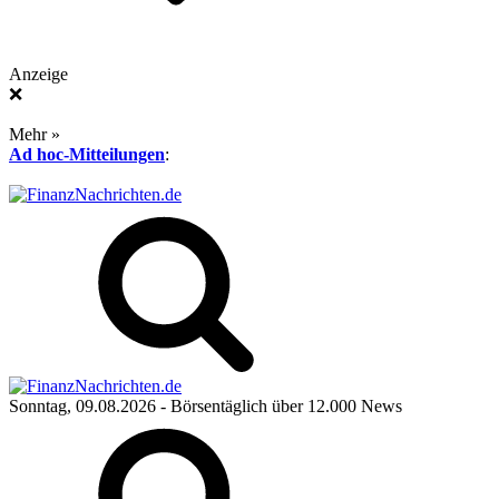
Anzeige
❌
Mehr »
Ad hoc-Mitteilungen
:
Sonntag, 09.08.2026
- Börsentäglich über 12.000 News