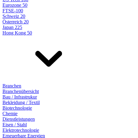
Eurozone 50
FTSE-100
Schweiz 20
Österreich 20
Japan 225
Hong Kong 50
Branchen
Branchenübersicht
Bau / Infrastrukur
Bekleidung / Textil
Biotechnologie
Chemie
Dienstleistungen
Eisen / Stahl
Elektrotechnologie
Erneuerbare Energien