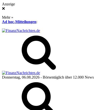
Anzeige
❌
Mehr »
Ad hoc-Mitteilungen
:
Donnerstag, 06.08.2026
- Börsentäglich über 12.000 News