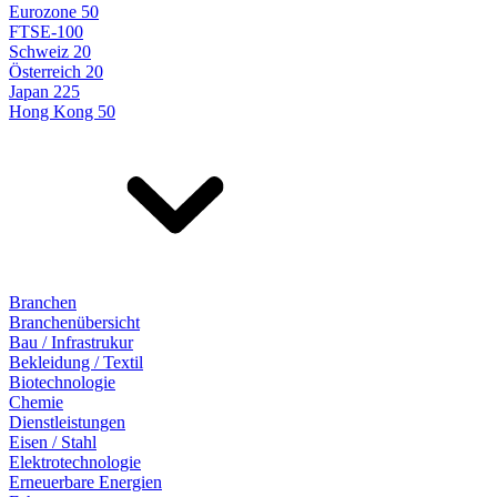
Eurozone 50
FTSE-100
Schweiz 20
Österreich 20
Japan 225
Hong Kong 50
Branchen
Branchenübersicht
Bau / Infrastrukur
Bekleidung / Textil
Biotechnologie
Chemie
Dienstleistungen
Eisen / Stahl
Elektrotechnologie
Erneuerbare Energien