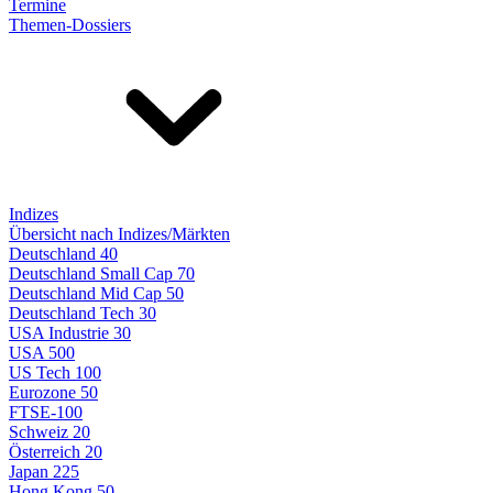
Termine
Themen-Dossiers
Indizes
Übersicht nach Indizes/Märkten
Deutschland 40
Deutschland Small Cap 70
Deutschland Mid Cap 50
Deutschland Tech 30
USA Industrie 30
USA 500
US Tech 100
Eurozone 50
FTSE-100
Schweiz 20
Österreich 20
Japan 225
Hong Kong 50