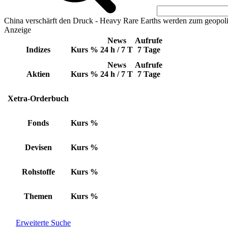
China verschärft den Druck - Heavy Rare Earths werden zum geopoli
Anzeige
News
Aufrufe
Indizes
Kurs
%
24 h / 7 T
7 Tage
News
Aufrufe
Aktien
Kurs
%
24 h / 7 T
7 Tage
Xetra-Orderbuch
Fonds
Kurs
%
Devisen
Kurs
%
Rohstoffe
Kurs
%
Themen
Kurs
%
Erweiterte Suche