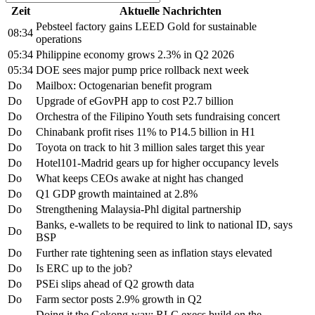
Zeit
Aktuelle Nachrichten
Pebsteel factory gains LEED Gold for sustainable
08:34
operations
05:34
Philippine economy grows 2.3% in Q2 2026
05:34
DOE sees major pump price rollback next week
Do
Mailbox: Octogenarian benefit program
Do
Upgrade of eGovPH app to cost P2.7 billion
Do
Orchestra of the Filipino Youth sets fundraising concert
Do
Chinabank profit rises 11% to P14.5 billion in H1
Do
Toyota on track to hit 3 million sales target this year
Do
Hotel101-Madrid gears up for higher occupancy levels
Do
What keeps CEOs awake at night has changed
Do
Q1 GDP growth maintained at 2.8%
Do
Strengthening Malaysia-Phl digital partnership
Banks, e-wallets to be required to link to national ID, says
Do
BSP
Do
Further rate tightening seen as inflation stays elevated
Do
Is ERC up to the job?
Do
PSEi slips ahead of Q2 growth data
Do
Farm sector posts 2.9% growth in Q2
Doing it the Gokong-way: RLC execs build on the