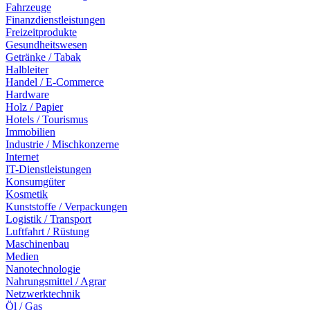
Fahrzeuge
Finanzdienstleistungen
Freizeitprodukte
Gesundheitswesen
Getränke / Tabak
Halbleiter
Handel / E-Commerce
Hardware
Holz / Papier
Hotels / Tourismus
Immobilien
Industrie / Mischkonzerne
Internet
IT-Dienstleistungen
Konsumgüter
Kosmetik
Kunststoffe / Verpackungen
Logistik / Transport
Luftfahrt / Rüstung
Maschinenbau
Medien
Nanotechnologie
Nahrungsmittel / Agrar
Netzwerktechnik
Öl / Gas