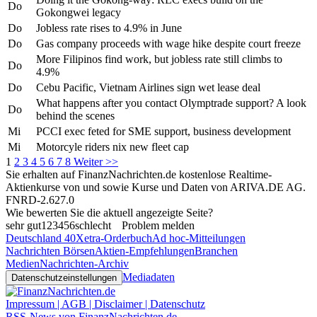
Do
Gokongwei legacy
Do
Jobless rate rises to 4.9% in June
Do
Gas company proceeds with wage hike despite court freeze
More Filipinos find work, but jobless rate still climbs to
Do
4.9%
Do
Cebu Pacific, Vietnam Airlines sign wet lease deal
What happens after you contact Olymptrade support? A look
Do
behind the scenes
Mi
PCCI exec feted for SME support, business development
Mi
Motorcyle riders nix new fleet cap
1
2
3
4
5
6
7
8
Weiter >>
Sie erhalten auf FinanzNachrichten.de kostenlose Realtime-
Aktienkurse von
und
sowie Kurse und Daten von
ARIVA.DE AG
.
FNRD-2.627.0
Wie bewerten Sie die aktuell angezeigte Seite?
sehr gut
1
2
3
4
5
6
schlecht
Problem melden
Deutschland 40
Xetra-Orderbuch
Ad hoc-Mitteilungen
Nachrichten Börsen
Aktien-Empfehlungen
Branchen
Medien
Nachrichten-Archiv
Mediadaten
Datenschutzeinstellungen
Impressum | AGB | Disclaimer | Datenschutz
RSS-News von FinanzNachrichten.de