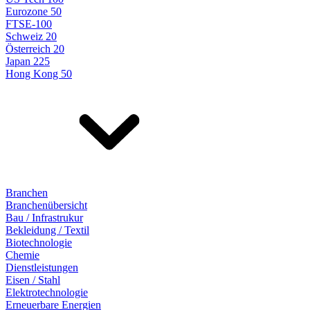
Eurozone 50
FTSE-100
Schweiz 20
Österreich 20
Japan 225
Hong Kong 50
Branchen
Branchenübersicht
Bau / Infrastrukur
Bekleidung / Textil
Biotechnologie
Chemie
Dienstleistungen
Eisen / Stahl
Elektrotechnologie
Erneuerbare Energien