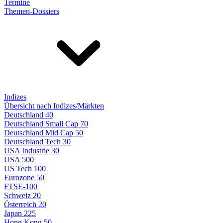
Termine
Themen-Dossiers
Indizes
Übersicht nach Indizes/Märkten
Deutschland 40
Deutschland Small Cap 70
Deutschland Mid Cap 50
Deutschland Tech 30
USA Industrie 30
USA 500
US Tech 100
Eurozone 50
FTSE-100
Schweiz 20
Österreich 20
Japan 225
Hong Kong 50