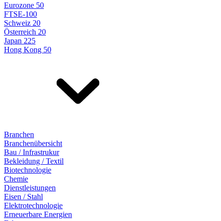
Eurozone 50
FTSE-100
Schweiz 20
Österreich 20
Japan 225
Hong Kong 50
Branchen
Branchenübersicht
Bau / Infrastrukur
Bekleidung / Textil
Biotechnologie
Chemie
Dienstleistungen
Eisen / Stahl
Elektrotechnologie
Erneuerbare Energien