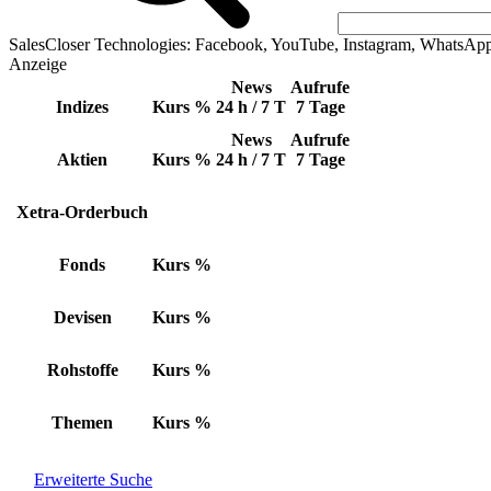
SalesCloser Technologies: Facebook, YouTube, Instagram, WhatsAp
Anzeige
News
Aufrufe
Indizes
Kurs
%
24 h / 7 T
7 Tage
News
Aufrufe
Aktien
Kurs
%
24 h / 7 T
7 Tage
Xetra-Orderbuch
Fonds
Kurs
%
Devisen
Kurs
%
Rohstoffe
Kurs
%
Themen
Kurs
%
Erweiterte Suche