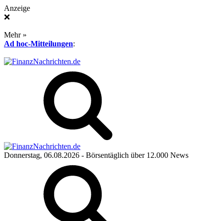
Anzeige
❌
Mehr »
Ad hoc-Mitteilungen
:
Donnerstag, 06.08.2026
- Börsentäglich über 12.000 News