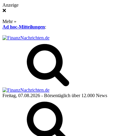
Anzeige
❌
Mehr »
Ad hoc-Mitteilungen
:
Freitag, 07.08.2026
- Börsentäglich über 12.000 News