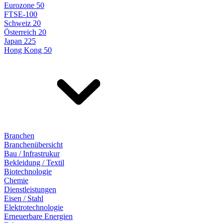
Eurozone 50
FTSE-100
Schweiz 20
Österreich 20
Japan 225
Hong Kong 50
Branchen
Branchenübersicht
Bau / Infrastrukur
Bekleidung / Textil
Biotechnologie
Chemie
Dienstleistungen
Eisen / Stahl
Elektrotechnologie
Erneuerbare Energien