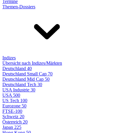
Termine
Themen-Dossiers
Indizes
Übersicht nach Indizes/Märkten
Deutschland 40
Deutschland Small Cap 70
Deutschland Mid Cap 50
Deutschland Tech 30
USA Industrie 30
USA 500
US Tech 100
Eurozone 50
FTSE-100
Schweiz 20
Österreich 20
Japan 225
Hong Kong 50