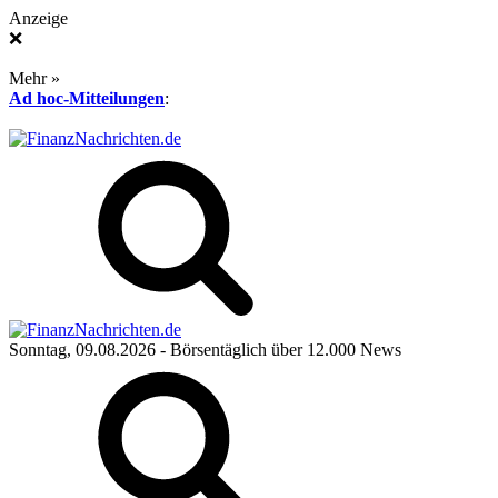
Anzeige
❌
Mehr »
Ad hoc-Mitteilungen
:
Sonntag, 09.08.2026
- Börsentäglich über 12.000 News