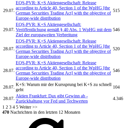
EQS-PVR:
K+S Aktiengesellschaft:
Release
according to Article 40, Section 1 of the WpHG [the
29.07.
515
German Securities Trading Act] with the objective of
Europe-wide distribution
EQS-PVR:
K+S Aktiengesellschaft:
29.07.
Veröffentlichung gemäß § 40 Abs. 1 WpHG mit dem
546
Ziel der europaweiten Verbreitung
EQS-PVR:
K+S Aktiengesellschaft:
Release
according to Article 40, Section 1 of the WpHG [the
28.07.
520
German Securities Trading Act] with the objective of
Europe-wide distribution
EQS-PVR:
K+S Aktiengesellschaft:
Release
according to Article 40, Section 1 of the WpHG [the
28.07.
546
German Securities Trading Act] with the objective of
Europe-wide distribution
K+S:
Warum mir der Kurssprung bei
K+S
zu schnell
28.07.
104
geht
Aktien Frankfurt: Dax gibt Gewinn ab -
28.07.
4.346
Zurückhaltung vor Fed und Techwerten
1
2
3
4
5
Weiter >>
470
Nachrichten in den letzten 12 Monaten