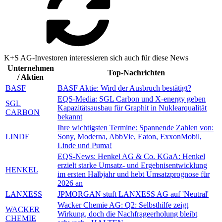
K+S AG-Investoren interessieren sich auch für diese News
Unternehmen
Top-Nachrichten
/ Aktien
BASF
BASF Aktie: Wird der Ausbruch bestätigt?
EQS-Media: SGL Carbon und X-energy geben
SGL
Kapazitätsausbau für Graphit in Nuklearqualität
CARBON
bekannt
Ihre wichtigsten Termine: Spannende Zahlen von:
LINDE
Sony, Moderna, AbbVie, Eaton, ExxonMobil,
Linde und Puma!
EQS-News: Henkel AG & Co. KGaA: Henkel
erzielt starke Umsatz- und Ergebnisentwicklung
HENKEL
im ersten Halbjahr und hebt Umsatzprognose für
2026 an
LANXESS
JPMORGAN stuft LANXESS AG auf 'Neutral'
Wacker Chemie AG: Q2: Selbsthilfe zeigt
WACKER
Wirkung, doch die Nachfrageerholung bleibt
CHEMIE