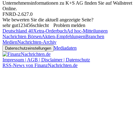
Unternehmensinformationen zu K+S AG finden Sie auf
Wallstreet
Online
.
FNRD-2.627.0
Wie bewerten Sie die aktuell angezeigte Seite?
sehr gut
1
2
3
4
5
6
schlecht
Problem melden
Deutschland 40
Xetra-Orderbuch
Ad hoc-Mitteilungen
Nachrichten Börsen
Aktien-Empfehlungen
Branchen
Medien
Nachrichten-Archiv
Mediadaten
Datenschutzeinstellungen
Impressum | AGB | Disclaimer | Datenschutz
RSS-News von FinanzNachrichten.de