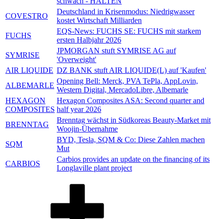
schwach - HALTEN
Deutschland in Krisenmodus: Niedrigwasser
COVESTRO
kostet Wirtschaft Milliarden
EQS-News: FUCHS SE: FUCHS mit starkem
FUCHS
ersten Halbjahr 2026
JPMORGAN stuft SYMRISE AG auf
SYMRISE
'Overweight'
AIR LIQUIDE
DZ BANK stuft AIR LIQUIDE(L) auf 'Kaufen'
Opening Bell: Merck, PVA TePla, AppLovin,
ALBEMARLE
Western Digital, MercadoLibre, Albemarle
HEXAGON
Hexagon Composites ASA: Second quarter and
COMPOSITES
half year 2026
Brenntag wächst in Südkoreas Beauty-Market mit
BRENNTAG
Woojin-Übernahme
BYD, Tesla, SQM & Co: Diese Zahlen machen
SQM
Mut
Carbios provides an update on the financing of its
CARBIOS
Longlaville plant project