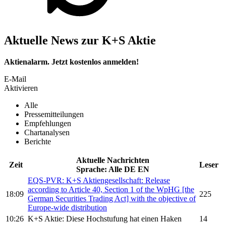
Aktuelle News zur K+S Aktie
Aktienalarm. Jetzt kostenlos anmelden!
E-Mail
Aktivieren
Alle
Pressemitteilungen
Empfehlungen
Chartanalysen
Berichte
Aktuelle Nachrichten
Zeit
Leser
Sprache:
Alle
DE
EN
EQS-PVR:
K+S Aktiengesellschaft:
Release
according to Article 40, Section 1 of the WpHG [the
18:09
225
German Securities Trading Act] with the objective of
Europe-wide distribution
10:26
K+S
Aktie: Diese Hochstufung hat einen Haken
14