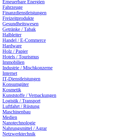
Erneuerbare Energien
Fahrzeuge
Finanzdienstleistungen
Freizeitprodukte
Gesundheitswesen
Getränke / Tabak
Halbleiter
Handel / E-Commerce
Hardware
Holz / Papier
Hotels / Tourismus
Immobilien
Industrie / Mischkonzerne
Internet
IT-Dienstleistungen
Konsumgüter
Kosmetik
Kunststoffe / Verpackungen
Logistik / Transport
Luftfahrt / Rüstung
Maschinenbau
Medien
Nanotechnologie
Nahrungsmittel / Agrar
Netzwerktechnik