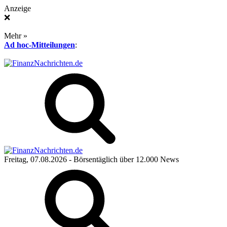
Anzeige
❌
Mehr »
Ad hoc-Mitteilungen
:
Freitag, 07.08.2026
- Börsentäglich über 12.000 News