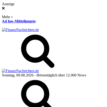
Anzeige
❌
Mehr »
Ad hoc-Mitteilungen
:
Sonntag, 09.08.2026
- Börsentäglich über 12.000 News