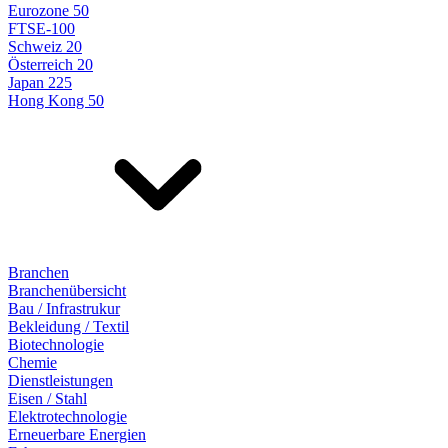
Eurozone 50
FTSE-100
Schweiz 20
Österreich 20
Japan 225
Hong Kong 50
Branchen
Branchenübersicht
Bau / Infrastrukur
Bekleidung / Textil
Biotechnologie
Chemie
Dienstleistungen
Eisen / Stahl
Elektrotechnologie
Erneuerbare Energien