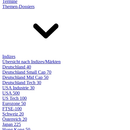
Termine
Themen-Dossiers
Indizes
Übersicht nach Indizes/Märkten
Deutschland 40
Deutschland Small Cap 70
Deutschland Mid Cap 50
Deutschland Tech 30
USA Industrie 30
USA 500
US Tech 100
Eurozone 50
FTSE-100
Schweiz 20
Österreich 20
Japan 225
Hong Kong 50