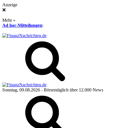
Anzeige
❌
Mehr »
Ad hoc-Mitteilungen
:
Sonntag, 09.08.2026
- Börsentäglich über 12.000 News