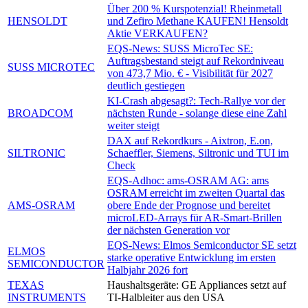
Über 200 % Kurspotenzial! Rheinmetall
HENSOLDT
und Zefiro Methane KAUFEN! Hensoldt
Aktie VERKAUFEN?
EQS-News: SUSS MicroTec SE:
Auftragsbestand steigt auf Rekordniveau
SUSS MICROTEC
von 473,7 Mio. € - Visibilität für 2027
deutlich gestiegen
KI-Crash abgesagt?: Tech-Rallye vor der
BROADCOM
nächsten Runde - solange diese eine Zahl
weiter steigt
DAX auf Rekordkurs - Aixtron, E.on,
SILTRONIC
Schaeffler, Siemens, Siltronic und TUI im
Check
EQS-Adhoc: ams-OSRAM AG: ams
OSRAM erreicht im zweiten Quartal das
AMS-OSRAM
obere Ende der Prognose und bereitet
microLED-Arrays für AR-Smart-Brillen
der nächsten Generation vor
EQS-News: Elmos Semiconductor SE setzt
ELMOS
starke operative Entwicklung im ersten
SEMICONDUCTOR
Halbjahr 2026 fort
TEXAS
Haushaltsgeräte: GE Appliances setzt auf
INSTRUMENTS
TI-Halbleiter aus den USA