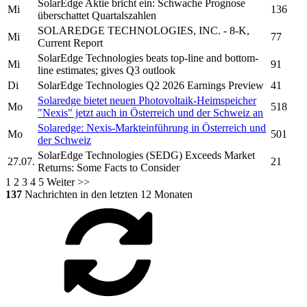
SolarEdge
Aktie bricht ein: Schwache Prognose
Mi
136
überschattet Quartalszahlen
SOLAREDGE TECHNOLOGIES, INC.
- 8-K,
Mi
77
Current Report
SolarEdge Technologies
beats top-line and bottom-
Mi
91
line estimates; gives Q3 outlook
Di
SolarEdge Technologies
Q2 2026 Earnings Preview
41
Solaredge
bietet neuen Photovoltaik-Heimspeicher
Mo
518
"Nexis" jetzt auch in Österreich und der Schweiz an
Solaredge:
Nexis-Markteinführung in Österreich und
Mo
501
der Schweiz
SolarEdge Technologies
(SEDG) Exceeds Market
27.07.
21
Returns: Some Facts to Consider
1
2
3
4
5
Weiter >>
137
Nachrichten in den letzten 12 Monaten