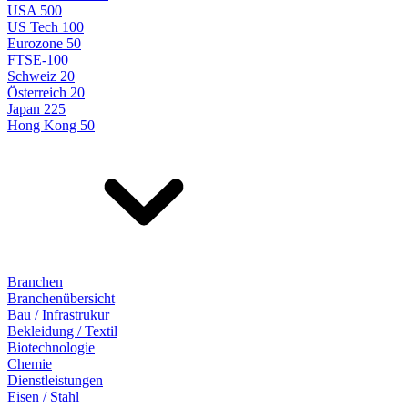
USA 500
US Tech 100
Eurozone 50
FTSE-100
Schweiz 20
Österreich 20
Japan 225
Hong Kong 50
Branchen
Branchenübersicht
Bau / Infrastrukur
Bekleidung / Textil
Biotechnologie
Chemie
Dienstleistungen
Eisen / Stahl