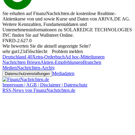
Sie erhalten auf FinanzNachrichten.de kostenlose Realtime-
Aktienkurse von
und
sowie Kurse und Daten von
ARIVA.DE AG
.
Weitere Kennzahlen, Fundamentaldaten und
Unternehmensinformationen zu SOLAREDGE TECHNOLOGIES
INC finden Sie auf
Wallstreet Online
.
FNRD-2.627.0
Wie bewerten Sie die aktuell angezeigte Seite?
sehr gut
1
2
3
4
5
6
schlecht
Problem melden
Deutschland 40
Xetra-Orderbuch
Ad hoc-Mitteilungen
Nachrichten Börsen
Aktien-Empfehlungen
Branchen
Medien
Nachrichten-Archiv
Mediadaten
Datenschutzeinstellungen
Impressum | AGB | Disclaimer | Datenschutz
RSS-News von FinanzNachrichten.de