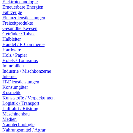
Elektrotechnologie
Erneuerbare Energien
Fahrzeuge
Finanzdienstleistungen
Freizeitprodukte
Gesundheitswesen
Getränke / Tabak
Halbleiter
Handel / E-Commerce
Hardware
Holz / Papier
Hotels / Tourismus
Immobilien
Industrie / Mischkonzerne
Internet
IT-Dienstleistungen
Konsumgüter
Kosmetik
Kunststoffe / Verpackungen
Logistik / Transport
Luftfahrt / Rüstung
Maschinenbau
Medien
Nanotechnologie
Nahrungsmittel / Agrar