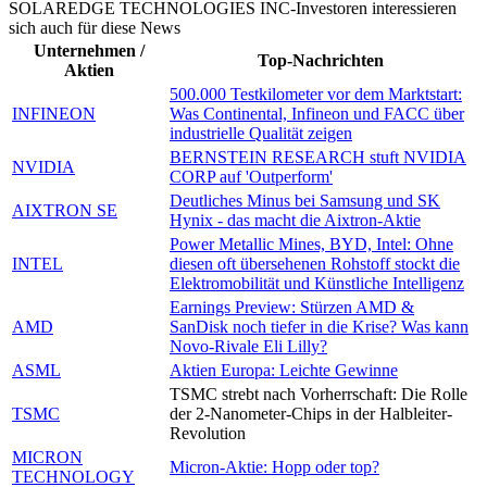
SOLAREDGE TECHNOLOGIES INC-Investoren interessieren
sich auch für diese News
Unternehmen /
Top-Nachrichten
Aktien
500.000 Testkilometer vor dem Marktstart:
INFINEON
Was Continental, Infineon und FACC über
industrielle Qualität zeigen
BERNSTEIN RESEARCH stuft NVIDIA
NVIDIA
CORP auf 'Outperform'
Deutliches Minus bei Samsung und SK
AIXTRON SE
Hynix - das macht die Aixtron-Aktie
Power Metallic Mines, BYD, Intel: Ohne
INTEL
diesen oft übersehenen Rohstoff stockt die
Elektromobilität und Künstliche Intelligenz
Earnings Preview: Stürzen AMD &
AMD
SanDisk noch tiefer in die Krise? Was kann
Novo-Rivale Eli Lilly?
ASML
Aktien Europa: Leichte Gewinne
TSMC strebt nach Vorherrschaft: Die Rolle
TSMC
der 2-Nanometer-Chips in der Halbleiter-
Revolution
MICRON
Micron-Aktie: Hopp oder top?
TECHNOLOGY