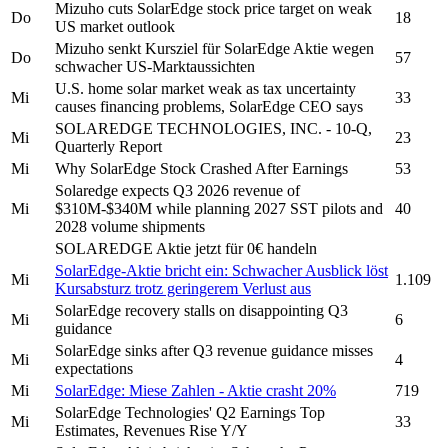
Mizuho cuts
SolarEdge
stock price target on weak
Do
18
US market outlook
Mizuho senkt Kursziel für
SolarEdge
Aktie wegen
Do
57
schwacher US-Marktaussichten
U.S. home solar market weak as tax uncertainty
Mi
33
causes financing problems,
SolarEdge
CEO says
SOLAREDGE TECHNOLOGIES, INC.
- 10-Q,
Mi
23
Quarterly Report
Mi
Why
SolarEdge
Stock Crashed After Earnings
53
Solaredge
expects Q3 2026 revenue of
Mi
$310M-$340M while planning 2027 SST pilots and
40
2028 volume shipments
SOLAREDGE
Aktie jetzt für 0€ handeln
SolarEdge-
Aktie bricht ein: Schwacher Ausblick löst
Mi
1.109
Kursabsturz trotz geringerem Verlust aus
SolarEdge
recovery stalls on disappointing Q3
Mi
6
guidance
SolarEdge
sinks after Q3 revenue guidance misses
Mi
4
expectations
Mi
SolarEdge:
Miese Zahlen - Aktie crasht 20%
719
SolarEdge Technologies'
Q2 Earnings Top
Mi
33
Estimates, Revenues Rise Y/Y