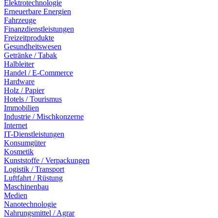
Elektrotechnologie
Erneuerbare Energien
Fahrzeuge
Finanzdienstleistungen
Freizeitprodukte
Gesundheitswesen
Getränke / Tabak
Halbleiter
Handel / E-Commerce
Hardware
Holz / Papier
Hotels / Tourismus
Immobilien
Industrie / Mischkonzerne
Internet
IT-Dienstleistungen
Konsumgüter
Kosmetik
Kunststoffe / Verpackungen
Logistik / Transport
Luftfahrt / Rüstung
Maschinenbau
Medien
Nanotechnologie
Nahrungsmittel / Agrar