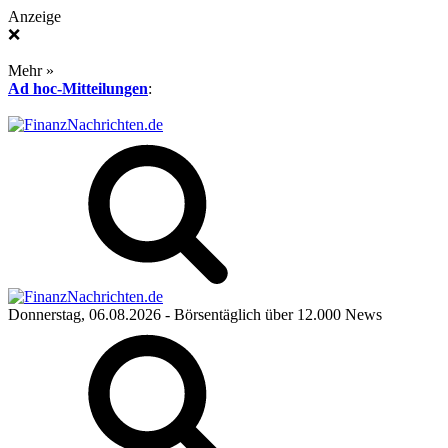
Anzeige
❌
Mehr »
Ad hoc-Mitteilungen
:
Donnerstag, 06.08.2026
- Börsentäglich über 12.000 News