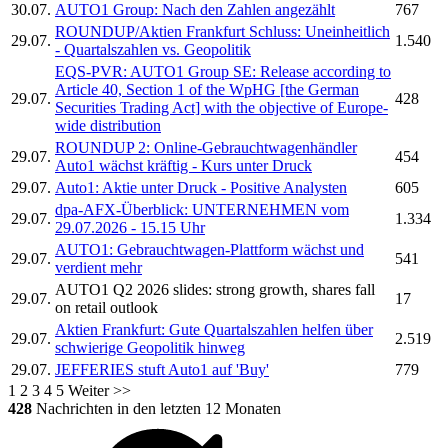
30.07.
AUTO1 Group:
Nach den Zahlen angezählt
767
ROUNDUP/Aktien Frankfurt Schluss: Uneinheitlich
29.07.
1.540
- Quartalszahlen vs. Geopolitik
EQS-PVR:
AUTO1 Group SE:
Release according to
Article 40, Section 1 of the WpHG [the German
29.07.
428
Securities Trading Act] with the objective of Europe-
wide distribution
ROUNDUP 2: Online-Gebrauchtwagenhändler
29.07.
454
Auto1
wächst kräftig - Kurs unter Druck
29.07.
Auto1:
Aktie unter Druck - Positive Analysten
605
dpa-AFX-Überblick: UNTERNEHMEN vom
29.07.
1.334
29.07.2026 - 15.15 Uhr
AUTO1:
Gebrauchtwagen-Plattform wächst und
29.07.
541
verdient mehr
AUTO1
Q2 2026 slides: strong growth, shares fall
29.07.
17
on retail outlook
Aktien Frankfurt: Gute Quartalszahlen helfen über
29.07.
2.519
schwierige Geopolitik hinweg
29.07.
JEFFERIES stuft
Auto1
auf 'Buy'
779
1
2
3
4
5
Weiter >>
428
Nachrichten in den letzten 12 Monaten