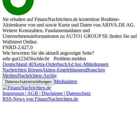
Sie erhalten auf FinanzNachrichten.de kostenlose Realtime-
Aktienkurse von
und
sowie Kurse und Daten von
ARIVA.DE AG
.
Weitere Kennzahlen, Fundamentaldaten und
Unternehmensinformationen zu AUTO1 GROUP SE finden Sie auf
Wallstreet Online
.
FNRD-2.627.0
Wie bewerten Sie die aktuell angezeigte Seite?
sehr gut
1
2
3
4
5
6
schlecht
Problem melden
Deutschland 40
Xetra-Orderbuch
Ad hoc-Mitteilungen
Nachrichten Börsen
Aktien-Empfehlungen
Branchen
Medien
Nachrichten-Archiv
Mediadaten
Datenschutzeinstellungen
Impressum | AGB | Disclaimer | Datenschutz
RSS-News von FinanzNachrichten.de