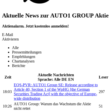
Aktuelle News zur AUTO1 GROUP Aktie
Aktienalarm. Jetzt kostenlos anmelden!
E-Mail
Aktivieren
Alle
Pressemitteilungen
Empfehlungen
Chartanalysen
Berichte
Aktuelle Nachrichten
Zeit
Leser
Sprache:
Alle
DE
EN
EQS-PVR:
AUTO1 Group SE:
Release according to
Article 40, Section 1 of the WpHG [the German
18:03
297
Securities Trading Act] with the objective of Europe-
wide distribution
AUTO1 Group:
Warum das Wachstum die Aktie
10:26
51
nicht rettet