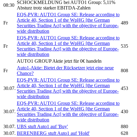
SCHOCKMELDUNG bei
AUTO1 Group:
5,11%
08:30
Absturz trotz starker EBITDA-Zahlen
EQS-PVR:
AUTO1 Group SE:
Release according to
Article 40, Section 1 of the WpHG [the German
Fr
489
Securities Trading Act] with the objective of Europe-
wide distribution
EQS-PVR:
AUTO1 Group SE:
Release according to
Article 40, Section 1 of the WpHG [the German
Fr
535
Securities Trading Act] with the objective of Europe-
wide distribution
AUTO1 GROUP
Aktie jetzt für 0€ handeln
Auto1-
Aktie: Bietet der Rücksetzer jetzt eine neue
Fr
808
Chance?
EQS-PVR:
AUTO1 Group SE:
Release according to
Article 40, Section 1 of the WpHG [the German
30.07.
453
Securities Trading Act] with the objective of Europe-
wide distribution
EQS-PVR:
AUTO1 Group SE:
Release according to
Article 40, Section 1 of the WpHG [the German
30.07.
430
Securities Trading Act] with the objective of Europe-
wide distribution
30.07.
UBS stuft
Auto1
auf 'Buy'
880
30.07.
BERENBERG stuft
Auto1
auf 'Hold'
628