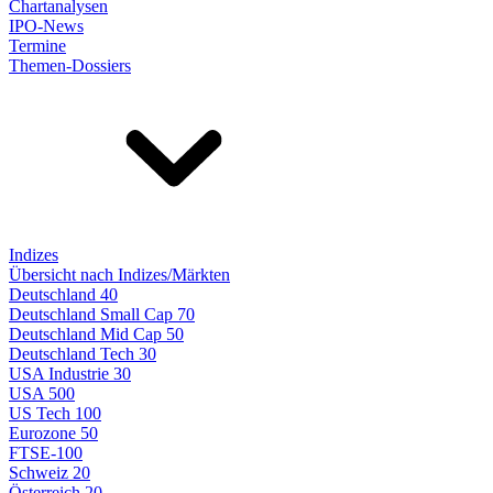
Chartanalysen
IPO-News
Termine
Themen-Dossiers
Indizes
Übersicht nach Indizes/Märkten
Deutschland 40
Deutschland Small Cap 70
Deutschland Mid Cap 50
Deutschland Tech 30
USA Industrie 30
USA 500
US Tech 100
Eurozone 50
FTSE-100
Schweiz 20
Österreich 20