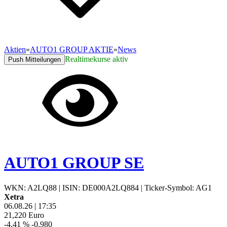
Aktien
»
AUTO1 GROUP AKTIE
»
News
Realtimekurse aktiv
Push Mitteilungen
AUTO1 GROUP SE
WKN: A2LQ88
|
ISIN: DE000A2LQ884
|
Ticker-Symbol: AG1
Xetra
06.08.26
|
17:35
21,220
Euro
-4,41 %
-0,980