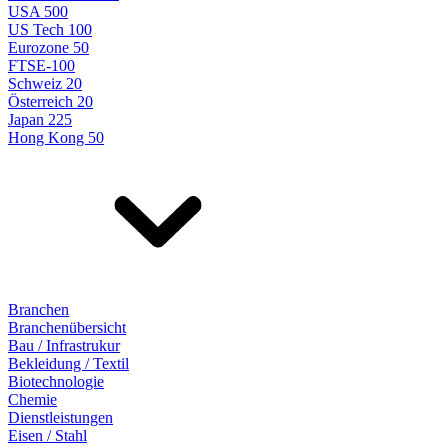
USA 500
US Tech 100
Eurozone 50
FTSE-100
Schweiz 20
Österreich 20
Japan 225
Hong Kong 50
Branchen
Branchenübersicht
Bau / Infrastrukur
Bekleidung / Textil
Biotechnologie
Chemie
Dienstleistungen
Eisen / Stahl