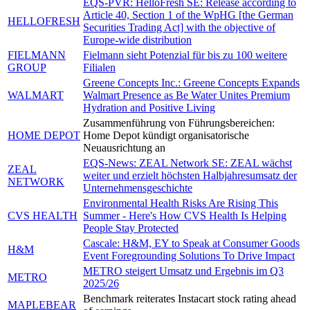
EQS-PVR: HelloFresh SE: Release according to
Article 40, Section 1 of the WpHG [the German
HELLOFRESH
Securities Trading Act] with the objective of
Europe-wide distribution
FIELMANN
Fielmann sieht Potenzial für bis zu 100 weitere
GROUP
Filialen
Greene Concepts Inc.: Greene Concepts Expands
WALMART
Walmart Presence as Be Water Unites Premium
Hydration and Positive Living
Zusammenführung von Führungsbereichen:
HOME DEPOT
Home Depot kündigt organisatorische
Neuausrichtung an
EQS-News: ZEAL Network SE: ZEAL wächst
ZEAL
weiter und erzielt höchsten Halbjahresumsatz der
NETWORK
Unternehmensgeschichte
Environmental Health Risks Are Rising This
CVS HEALTH
Summer - Here's How CVS Health Is Helping
People Stay Protected
Cascale: H&M, EY to Speak at Consumer Goods
H&M
Event Foregrounding Solutions To Drive Impact
METRO steigert Umsatz und Ergebnis im Q3
METRO
2025/26
Benchmark reiterates Instacart stock rating ahead
MAPLEBEAR