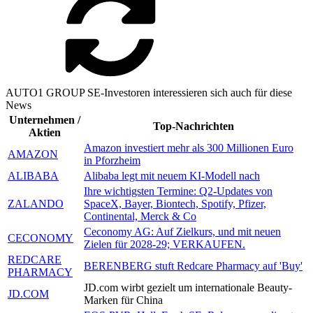
AUTO1 GROUP SE-Investoren interessieren sich auch für diese
News
Unternehmen /
Top-Nachrichten
Aktien
Amazon investiert mehr als 300 Millionen Euro
AMAZON
in Pforzheim
ALIBABA
Alibaba legt mit neuem KI-Modell nach
Ihre wichtigsten Termine: Q2-Updates von
ZALANDO
SpaceX, Bayer, Biontech, Spotify, Pfizer,
Continental, Merck & Co
Ceconomy AG: Auf Zielkurs, und mit neuen
CECONOMY
Zielen für 2028-29; VERKAUFEN.
REDCARE
BERENBERG stuft Redcare Pharmacy auf 'Buy'
PHARMACY
JD.com wirbt gezielt um internationale Beauty-
JD.COM
Marken für China