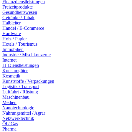
Finanzdienstleistungen
Freizeitprodukte
Gesundheitswesen
Getränke / Tabak
Halbleiter
Handel / E-Commerce
Hardware
Holz / Papier
Hotels / Tourismus
Immobilien
Industrie / Mischkonzerne
Internet
IT-Dienstleistungen
Konsumgüter
Kosmetik
Kunststoffe / Verpackungen
Logistik / Transport
Luftfahrt / Rüstung
Maschinenbau
Medien
Nanotechnologie
Nahrungsmittel / Agrar
Netzwerktechnik
Öl / Gas
Pharma