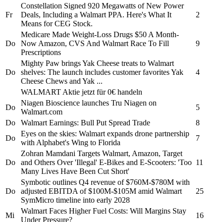
Constellation Signed 920 Megawatts of New Power
Fr
Deals, Including a
Walmart
PPA. Here's What It
2
Means for CEG Stock.
Medicare Made Weight-Loss Drugs $50 A Month-
Do
Now Amazon, CVS And
Walmart
Race To Fill
9
Prescriptions
Mighty Paw brings Yak Cheese treats to
Walmart
Do
shelves: The launch includes customer favorites Yak
4
Cheese Chews and Yak ...
WALMART
Aktie jetzt für 0€ handeln
Niagen Bioscience launches Tru Niagen on
Do
5
Walmart.
com
Do
Walmart
Earnings: Bull Put Spread Trade
8
Eyes on the skies:
Walmart
expands drone partnership
Do
7
with Alphabet's Wing to Florida
Zohran Mamdani Targets
Walmart,
Amazon, Target
Do
and Others Over 'Illegal' E-Bikes and E-Scooters: 'Too
11
Many Lives Have Been Cut Short'
Symbotic outlines Q4 revenue of $760M-$780M with
Do
adjusted EBITDA of $100M-$105M amid
Walmart
25
SymMicro timeline into early 2028
Walmart
Faces Higher Fuel Costs: Will Margins Stay
Mi
16
Under Pressure?