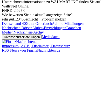
Unternehmensinformationen zu WALMART INC finden Sie auf
Wallstreet Online
.
FNRD-2.627.0
Wie bewerten Sie die aktuell angezeigte Seite?
sehr gut
1
2
3
4
5
6
schlecht
Problem melden
Deutschland 40
Xetra-Orderbuch
Ad hoc-Mitteilungen
Nachrichten Börsen
Aktien-Empfehlungen
Branchen
Medien
Nachrichten-Archiv
Mediadaten
Datenschutzeinstellungen
Impressum | AGB | Disclaimer | Datenschutz
RSS-News von FinanzNachrichten.de