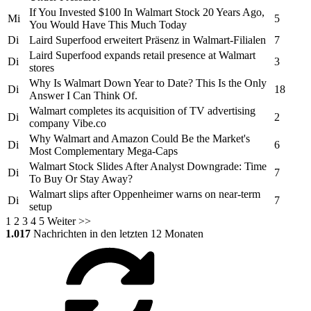
If You Invested $100 In
Walmart
Stock 20 Years Ago,
Mi
5
You Would Have This Much Today
Di
Laird Superfood erweitert Präsenz in
Walmart-
Filialen
7
Laird Superfood expands retail presence at
Walmart
Di
3
stores
Why Is
Walmart
Down Year to Date? This Is the Only
Di
18
Answer I Can Think Of.
Walmart
completes its acquisition of TV advertising
Di
2
company Vibe.co
Why
Walmart
and Amazon Could Be the Market's
Di
6
Most Complementary Mega-Caps
Walmart
Stock Slides After Analyst Downgrade: Time
Di
7
To Buy Or Stay Away?
Walmart
slips after Oppenheimer warns on near-term
Di
7
setup
1
2
3
4
5
Weiter >>
1.017
Nachrichten in den letzten 12 Monaten