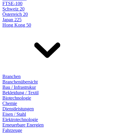
FTSE-100
Schweiz 20
Österreich 20
Japan 225
Hong Kong 50
Branchen
Branchenübersicht
Bau / Infrastrukur
Bekleidung / Textil
Biotechnologie
Chemie
Dienstleistungen
Eisen / Stahl
Elektrotechnologie
Erneuerbare Energien
Fahrzeuge