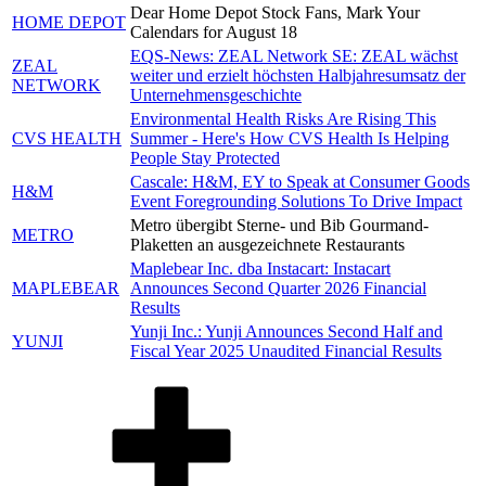
Dear Home Depot Stock Fans, Mark Your
HOME DEPOT
Calendars for August 18
EQS-News: ZEAL Network SE: ZEAL wächst
ZEAL
weiter und erzielt höchsten Halbjahresumsatz der
NETWORK
Unternehmensgeschichte
Environmental Health Risks Are Rising This
CVS HEALTH
Summer - Here's How CVS Health Is Helping
People Stay Protected
Cascale: H&M, EY to Speak at Consumer Goods
H&M
Event Foregrounding Solutions To Drive Impact
Metro übergibt Sterne- und Bib Gourmand-
METRO
Plaketten an ausgezeichnete Restaurants
Maplebear Inc. dba Instacart: Instacart
MAPLEBEAR
Announces Second Quarter 2026 Financial
Results
Yunji Inc.: Yunji Announces Second Half and
YUNJI
Fiscal Year 2025 Unaudited Financial Results