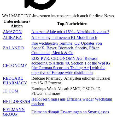
WALMART INC-Investoren interessieren sich auch für diese News
Unternehmen /
Top-Nachrichten
Aktien
AMAZON
Amazon-Aktie mit +15% - Allzeithoch voraus?
ALIBABA
Alibaba legt mit neuem KI-Modell nach
Ihre wichtigsten Termine: Q2-Updates von
ZALANDO
SpaceX, Bayer, Biontech, Spotify, Pfizer,
Continental, Merck & Co
EQS-PVR: CECONOMY AG: Release
according to Article 40, Section 1 of the WpHG
CECONOMY
[the German Securities Trading Act] with the
objective of Europe-wide distribution
REDCARE
Redcare Pharmacy: Analysten erhöhen Kursziel
PHARMACY
um 15-17 Prozent
Earnings Week Ahead: SMCI, CSCO, JD,
JD.COM
PLUG, and more
HelloFresh muss aus Effizienz wieder Wachstum
HELLOFRESH
machen
FIELMANN
Fielmann dämpft Erwartungen an Smartglasses
GROUP