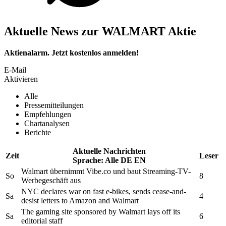
Aktuelle News zur WALMART Aktie
Aktienalarm. Jetzt kostenlos anmelden!
E-Mail
Aktivieren
Alle
Pressemitteilungen
Empfehlungen
Chartanalysen
Berichte
Aktuelle Nachrichten
Zeit
Leser
Sprache:
Alle
DE
EN
Walmart
übernimmt Vibe.co und baut Streaming-TV-
So
8
Werbegeschäft aus
NYC declares war on fast e-bikes, sends cease-and-
Sa
4
desist letters to Amazon and
Walmart
The gaming site sponsored by
Walmart
lays off its
Sa
6
editorial staff