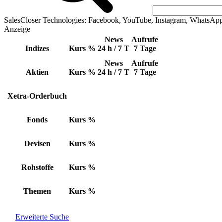
SalesCloser Technologies: Facebook, YouTube, Instagram, WhatsAp
Anzeige
News
Aufrufe
Indizes
Kurs
%
24 h / 7 T
7 Tage
News
Aufrufe
Aktien
Kurs
%
24 h / 7 T
7 Tage
Xetra-Orderbuch
Fonds
Kurs
%
Devisen
Kurs
%
Rohstoffe
Kurs
%
Themen
Kurs
%
Erweiterte Suche