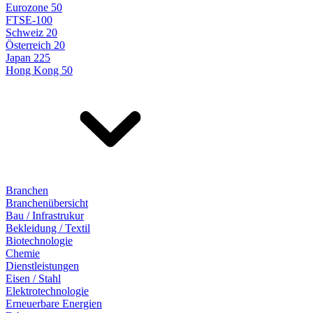
Eurozone 50
FTSE-100
Schweiz 20
Österreich 20
Japan 225
Hong Kong 50
Branchen
Branchenübersicht
Bau / Infrastrukur
Bekleidung / Textil
Biotechnologie
Chemie
Dienstleistungen
Eisen / Stahl
Elektrotechnologie
Erneuerbare Energien