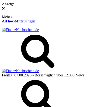
Anzeige
❌
Mehr »
Ad hoc-Mitteilungen
:
Freitag, 07.08.2026
- Börsentäglich über 12.000 News