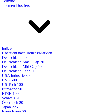
Termine
Themen-Dossiers
Indizes
Übersicht nach Indizes/Märkten
Deutschland 40
Deutschland Small Cap 70
Deutschland Mid Cap 50
Deutschland Tech 30
USA Industrie 30
USA 500
US Tech 100
Eurozone 50
FTSE-100
Schweiz 20
Österreich 20
Japan 225
Hong Kong 50