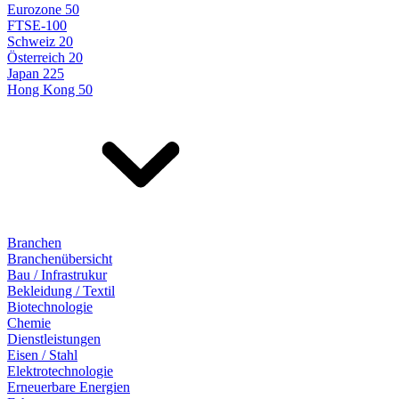
Eurozone 50
FTSE-100
Schweiz 20
Österreich 20
Japan 225
Hong Kong 50
Branchen
Branchenübersicht
Bau / Infrastrukur
Bekleidung / Textil
Biotechnologie
Chemie
Dienstleistungen
Eisen / Stahl
Elektrotechnologie
Erneuerbare Energien