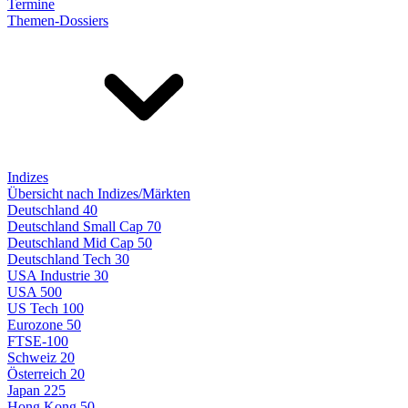
Termine
Themen-Dossiers
Indizes
Übersicht nach Indizes/Märkten
Deutschland 40
Deutschland Small Cap 70
Deutschland Mid Cap 50
Deutschland Tech 30
USA Industrie 30
USA 500
US Tech 100
Eurozone 50
FTSE-100
Schweiz 20
Österreich 20
Japan 225
Hong Kong 50