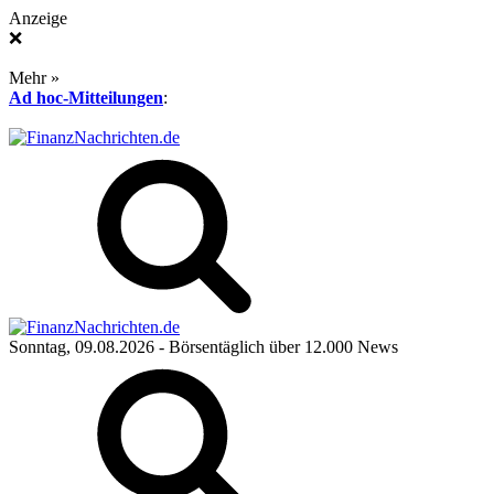
Anzeige
❌
Mehr »
Ad hoc-Mitteilungen
:
Sonntag, 09.08.2026
- Börsentäglich über 12.000 News