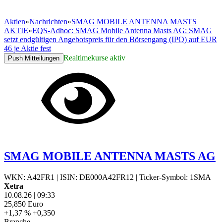
Aktien
»
Nachrichten
»
SMAG MOBILE ANTENNA MASTS
AKTIE
»
EQS-Adhoc: SMAG Mobile Antenna Masts AG: SMAG
setzt endgültigen Angebotspreis für den Börsengang (IPO) auf EUR
46 je Aktie fest
Realtimekurse aktiv
Push Mitteilungen
SMAG MOBILE ANTENNA MASTS AG
WKN: A42FR1
|
ISIN: DE000A42FR12
|
Ticker-Symbol: 1SMA
Xetra
10.08.26
|
09:33
25,850
Euro
+1,37 %
+0,350
Branche