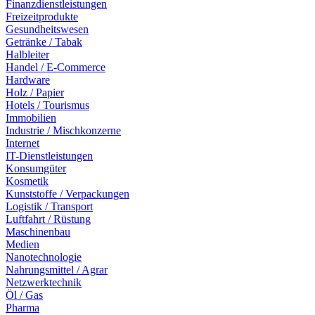
Finanzdienstleistungen
Freizeitprodukte
Gesundheitswesen
Getränke / Tabak
Halbleiter
Handel / E-Commerce
Hardware
Holz / Papier
Hotels / Tourismus
Immobilien
Industrie / Mischkonzerne
Internet
IT-Dienstleistungen
Konsumgüter
Kosmetik
Kunststoffe / Verpackungen
Logistik / Transport
Luftfahrt / Rüstung
Maschinenbau
Medien
Nanotechnologie
Nahrungsmittel / Agrar
Netzwerktechnik
Öl / Gas
Pharma