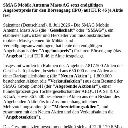
SMAG Mobile Antenna Masts AG setzt endgültigen
Angebotspreis für den Börsengang (IPO) auf EUR 46 je Aktie
fest
Salzgitter (Deutschland), 8. Juli 2026 - Die SMAG Mobile
Antenna Masts AG (die
"Gesellschaft"
oder
"SMAG"
), ein
etablierter Entwickler und Hersteller von missionskritischen
mobilen Mastsystemen für Militär- und
Verteidigungsanwendungen, hat heute den endgültigen
Angebotspreis (der
"Angebotspreis"
) für ihren Börsengang (das
"Angebot"
) auf EUR 46 je Aktie festgelegt.
Insgesamt wurden im Rahmen des Angebots 2.817.500 Aktien der
Gesellschaft platziert, bestehend aus 650.000 neuen Aktien aus
einer Barkapitalerhöhung (die
"Neuen Aktien"
), 1.800.000
bestehenden Aktien (die
"Verkaufsaktien"
) aus dem Bestand der
SMAG Group GmbH (der
"Abgebende Aktionär"
), einer
hundertprozentigen Tochtergesellschaft der AEQUITA SE & Co.
KGaA, sowie 367.500 bestehenden Aktien aus dem Bestand des
Abgebenden Aktionärs im Zusammenhang mit einer
Mehrzuteilungsoption (die
"Mehrzuteilungsaktien"
, und
zusammen mit den Neuen Aktien und den Verkaufsaktien die
"Angebotsaktien"
).
Das Gesamtplatzierungsvolumen beläuft sich auf EUR 129,6 Mio.