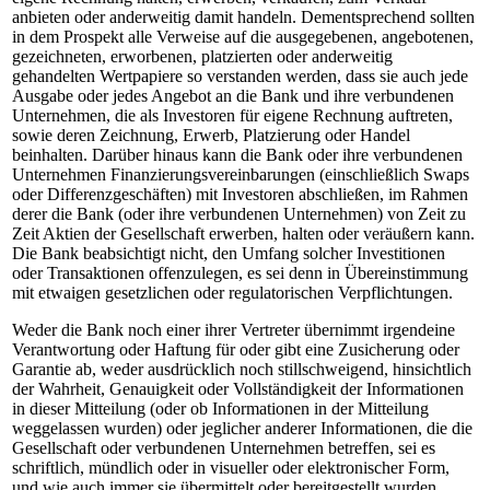
anbieten oder anderweitig damit handeln. Dementsprechend sollten
in dem Prospekt alle Verweise auf die ausgegebenen, angebotenen,
gezeichneten, erworbenen, platzierten oder anderweitig
gehandelten Wertpapiere so verstanden werden, dass sie auch jede
Ausgabe oder jedes Angebot an die Bank und ihre verbundenen
Unternehmen, die als Investoren für eigene Rechnung auftreten,
sowie deren Zeichnung, Erwerb, Platzierung oder Handel
beinhalten. Darüber hinaus kann die Bank oder ihre verbundenen
Unternehmen Finanzierungsvereinbarungen (einschließlich Swaps
oder Differenzgeschäften) mit Investoren abschließen, im Rahmen
derer die Bank (oder ihre verbundenen Unternehmen) von Zeit zu
Zeit Aktien der Gesellschaft erwerben, halten oder veräußern kann.
Die Bank beabsichtigt nicht, den Umfang solcher Investitionen
oder Transaktionen offenzulegen, es sei denn in Übereinstimmung
mit etwaigen gesetzlichen oder regulatorischen Verpflichtungen.
Weder die Bank noch einer ihrer Vertreter übernimmt irgendeine
Verantwortung oder Haftung für oder gibt eine Zusicherung oder
Garantie ab, weder ausdrücklich noch stillschweigend, hinsichtlich
der Wahrheit, Genauigkeit oder Vollständigkeit der Informationen
in dieser Mitteilung (oder ob Informationen in der Mitteilung
weggelassen wurden) oder jeglicher anderer Informationen, die die
Gesellschaft oder verbundenen Unternehmen betreffen, sei es
schriftlich, mündlich oder in visueller oder elektronischer Form,
und wie auch immer sie übermittelt oder bereitgestellt wurden,