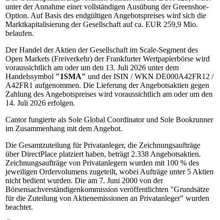
unter der Annahme einer vollständigen Ausübung der Greenshoe-
Option. Auf Basis des endgültigen Angebotspreises wird sich die
Marktkapitalisierung der Gesellschaft auf ca. EUR 259,9 Mio.
belaufen.
Der Handel der Aktien der Gesellschaft im Scale-Segment des
Open Markets (Freiverkehr) der Frankfurter Wertpapierbörse wird
voraussichtlich am oder um den 13. Juli 2026 unter dem
Handelssymbol
"1SMA"
und der ISIN / WKN DE000A42FR12 /
A42FR1 aufgenommen. Die Lieferung der Angebotsaktien gegen
Zahlung des Angebotspreises wird voraussichtlich am oder um den
14. Juli 2026 erfolgen.
Cantor fungierte als Sole Global Coordinator und Sole Bookrunner
im Zusammenhang mit dem Angebot.
Die Gesamtzuteilung für Privatanleger, die Zeichnungsaufträge
über DirectPlace platziert haben, beträgt 2.338 Angebotsaktien.
Zeichnungsaufträge von Privatanlegern wurden mit 100 % des
jeweiligen Ordervolumens zugeteilt, wobei Aufträge unter 5 Aktien
nicht bedient wurden. Die am 7. Juni 2000 von der
Börsensachverständigenkommission veröffentlichten "Grundsätze
für die Zuteilung von Aktienemissionen an Privatanleger" wurden
beachtet.