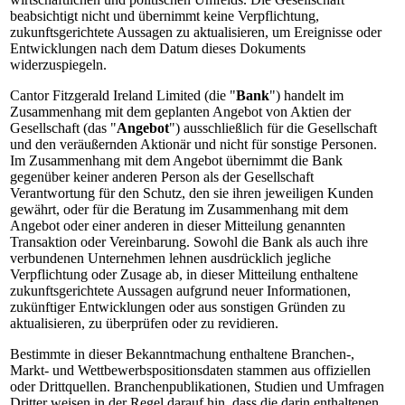
beabsichtigt nicht und übernimmt keine Verpflichtung,
zukunftsgerichtete Aussagen zu aktualisieren, um Ereignisse oder
Entwicklungen nach dem Datum dieses Dokuments
widerzuspiegeln.
Cantor Fitzgerald Ireland Limited (die "
Bank
") handelt im
Zusammenhang mit dem geplanten Angebot von Aktien der
Gesellschaft (das "
Angebot
") ausschließlich für die Gesellschaft
und den veräußernden Aktionär und nicht für sonstige Personen.
Im Zusammenhang mit dem Angebot übernimmt die Bank
gegenüber keiner anderen Person als der Gesellschaft
Verantwortung für den Schutz, den sie ihren jeweiligen Kunden
gewährt, oder für die Beratung im Zusammenhang mit dem
Angebot oder einer anderen in dieser Mitteilung genannten
Transaktion oder Vereinbarung. Sowohl die Bank als auch ihre
verbundenen Unternehmen lehnen ausdrücklich jegliche
Verpflichtung oder Zusage ab, in dieser Mitteilung enthaltene
zukunftsgerichtete Aussagen aufgrund neuer Informationen,
zukünftiger Entwicklungen oder aus sonstigen Gründen zu
aktualisieren, zu überprüfen oder zu revidieren.
Bestimmte in dieser Bekanntmachung enthaltene Branchen-,
Markt- und Wettbewerbspositionsdaten stammen aus offiziellen
oder Drittquellen. Branchenpublikationen, Studien und Umfragen
Dritter weisen in der Regel darauf hin, dass die darin enthaltenen