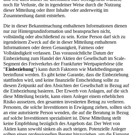
noch für Verluste, die in irgendeiner Weise durch die Nutzung
dieser Mitteilung oder ihrer Inhalte oder anderweitig im
Zusammenhang damit entstehen.
Die in dieser Bekanntmachung enthaltenen Informationen dienen
nur zur Hintergrundinformation und beanspruchen nicht,
vollständig oder abschließend zu sein. Keine Person darf sich zu
irgendeinem Zweck auf die in dieser Mitteilung enthaltenen
Informationen oder deren Genauigkeit, Fairness oder
Vollständigkeit verlassen. Das voraussichtliche Datum der
Einbeziehung zum Handel der Aktien der Gesellschaft im Scale-
Segment des Freiverkehrs der Frankfurter Wertpapierbörse (die
"
Einbeziehung
") kann durch Faktoren wie Marktbedingungen
beeinflusst werden. Es gibt keine Garantie, dass die Einbeziehung
stattfinden wird, und keine finanzielle Entscheidung sollte zu
diesem Zeitpunkt auf den Absichten der Gesellschaft in Bezug auf
die Einbeziehung basieren. Der Erwerb von Anlagen, auf die sich
diese Mitteilung bezieht, kann einen Anleger einem erheblichen
Risiko aussetzen, den gesamten investierten Betrag zu verlieren.
Personen, die solche Investitionen in Erwägung ziehen, sollten sich
an eine autorisierte Person wenden, die auf die Beratung in Bezug
auf solche Investitionen spezialisiert ist. Diese Mitteilung stellt
keine Empfehlung bezüglich des Angebots dar. Der Wert von
Aktien kann sowohl sinken als auch steigen. Potenzielle Anleger
sollten einen professionellen Berater hinzuziehen, um die Eignung