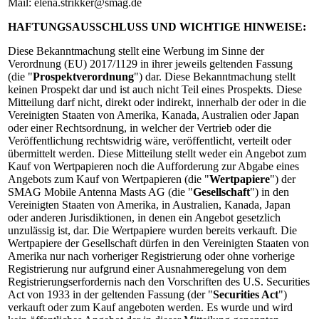
Mail: elena.strikker@smag.de
HAFTUNGSAUSSCHLUSS UND WICHTIGE HINWEISE:
Diese Bekanntmachung stellt eine Werbung im Sinne der
Verordnung (EU) 2017/1129 in ihrer jeweils geltenden Fassung
(die "
Prospektverordnung
") dar. Diese Bekanntmachung stellt
keinen Prospekt dar und ist auch nicht Teil eines Prospekts. Diese
Mitteilung darf nicht, direkt oder indirekt, innerhalb der oder in die
Vereinigten Staaten von Amerika, Kanada, Australien oder Japan
oder einer Rechtsordnung, in welcher der Vertrieb oder die
Veröffentlichung rechtswidrig wäre, veröffentlicht, verteilt oder
übermittelt werden. Diese Mitteilung stellt weder ein Angebot zum
Kauf von Wertpapieren noch die Aufforderung zur Abgabe eines
Angebots zum Kauf von Wertpapieren (die "
Wertpapiere
") der
SMAG Mobile Antenna Masts AG (die "
Gesellschaft
") in den
Vereinigten Staaten von Amerika, in Australien, Kanada, Japan
oder anderen Jurisdiktionen, in denen ein Angebot gesetzlich
unzulässig ist, dar. Die Wertpapiere wurden bereits verkauft. Die
Wertpapiere der Gesellschaft dürfen in den Vereinigten Staaten von
Amerika nur nach vorheriger Registrierung oder ohne vorherige
Registrierung nur aufgrund einer Ausnahmeregelung von dem
Registrierungserfordernis nach den Vorschriften des U.S. Securities
Act von 1933 in der geltenden Fassung (der "
Securities Act
")
verkauft oder zum Kauf angeboten werden. Es wurde und wird