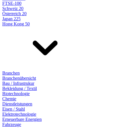
FTSE-100
Schweiz 20
Österreich 20
Japan 225
Hong Kong 50
Branchen
Branchenübersicht
Bau / Infrastrukur
Bekleidung / Textil
Biotechnologie
Chemie
Dienstleistungen
Eisen / Stahl
Elektrotechnologie
Erneuerbare Energien
Fahrzeuge