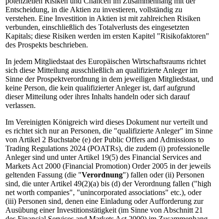
potenziellen Risiken und Chancen im Zusammenhang mit der
Entscheidung, in die Aktien zu investieren, vollständig zu
verstehen. Eine Investition in Aktien ist mit zahlreichen Risiken
verbunden, einschließlich des Totalverlusts des eingesetzten
Kapitals; diese Risiken werden im ersten Kapitel "Risikofaktoren"
des Prospekts beschrieben.
In jedem Mitgliedstaat des Europäischen Wirtschaftsraums richtet
sich diese Mitteilung ausschließlich an qualifizierte Anleger im
Sinne der Prospektverordnung in dem jeweiligen Mitgliedstaat, und
keine Person, die kein qualifizierter Anleger ist, darf aufgrund
dieser Mitteilung oder ihres Inhalts handeln oder sich darauf
verlassen.
Im Vereinigten Königreich wird dieses Dokument nur verteilt und
es richtet sich nur an Personen, die "qualifizierte Anleger" im Sinne
von Artikel 2 Buchstabe (e) der Public Offers and Admissions to
Trading Regulations 2024 (POATRs), die zudem (i) professionelle
Anleger sind und unter Artikel 19(5) des Financial Services and
Markets Act 2000 (Financial Promotion) Order 2005 in der jeweils
geltenden Fassung (die "
Verordnung
") fallen oder (ii) Personen
sind, die unter Artikel 49(2)(a) bis (d) der Verordnung fallen ("high
net worth companies", "unincorporated associations" etc.), oder
(iii) Personen sind, denen eine Einladung oder Aufforderung zur
Ausübung einer Investitionstätigkeit (im Sinne von Abschnitt 21
des Financial Services and Markets Act 2000) im Zusammenhang