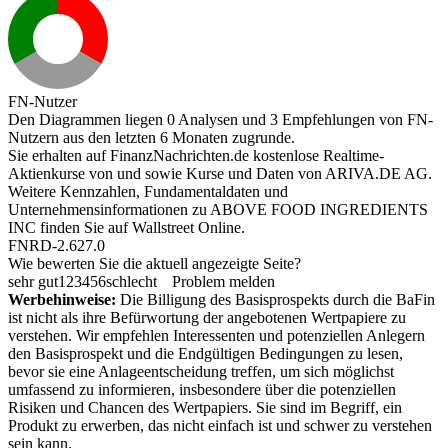
FN-Nutzer
Den Diagrammen liegen 0 Analysen und 3 Empfehlungen von FN-
Nutzern aus den letzten 6 Monaten zugrunde.
Sie erhalten auf FinanzNachrichten.de kostenlose Realtime-
Aktienkurse von
und
sowie Kurse und Daten von
ARIVA.DE AG
.
Weitere Kennzahlen, Fundamentaldaten und
Unternehmensinformationen zu ABOVE FOOD INGREDIENTS
INC finden Sie auf
Wallstreet Online
.
FNRD-2.627.0
Wie bewerten Sie die aktuell angezeigte Seite?
sehr gut
1
2
3
4
5
6
schlecht
Problem melden
Werbehinweise:
Die Billigung des Basisprospekts durch die BaFin
ist nicht als ihre Befürwortung der angebotenen Wertpapiere zu
verstehen. Wir empfehlen Interessenten und potenziellen Anlegern
den Basisprospekt und die Endgültigen Bedingungen zu lesen,
bevor sie eine Anlageentscheidung treffen, um sich möglichst
umfassend zu informieren, insbesondere über die potenziellen
Risiken und Chancen des Wertpapiers. Sie sind im Begriff, ein
Produkt zu erwerben, das nicht einfach ist und schwer zu verstehen
sein kann.