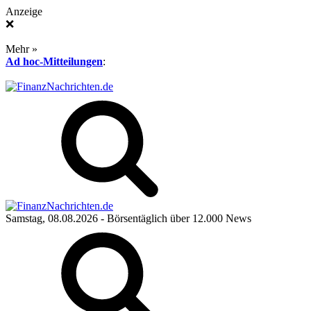
Anzeige
❌
Mehr »
Ad hoc-Mitteilungen
:
Samstag, 08.08.2026
- Börsentäglich über 12.000 News