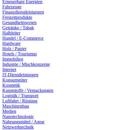
Erneuerbare Energien
Fahrzeuge
Finanzdienstleistungen
Freizeitprodukte
Gesundheitswesen
Getränke / Tabak
Halbleiter
Handel / E-Commerce
Hardware
Holz / Papier
Hotels / Tourismus
Immobilien
Industrie / Mischkonzerne
Internet
IT-Dienstleistungen
Konsumgüter
Kosmetik
Kunststoffe / Verpackungen
Logistik / Transport
Luftfahrt / Rüstung
Maschinenbau
Medien
Nanotechnologie
Nahrungsmittel / Agrar
Netzwerktechnik