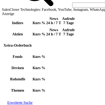
SalesCloser Technologies: Facebook, YouTube, Instagram, WhatsAp
Anzeige
News
Aufrufe
Indizes
Kurs
%
24 h / 7 T
7 Tage
News
Aufrufe
Aktien
Kurs
%
24 h / 7 T
7 Tage
Xetra-Orderbuch
Fonds
Kurs
%
Devisen
Kurs
%
Rohstoffe
Kurs
%
Themen
Kurs
%
Erweiterte Suche