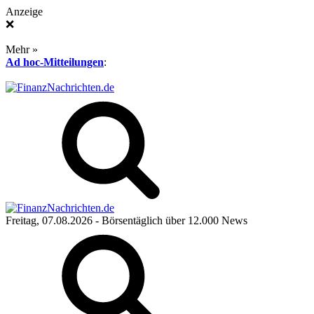
Anzeige
❌
Mehr »
Ad hoc-Mitteilungen
:
Freitag, 07.08.2026
- Börsentäglich über 12.000 News