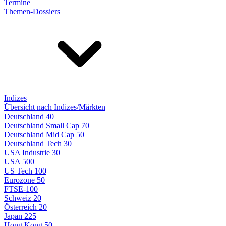
Termine
Themen-Dossiers
Indizes
Übersicht nach Indizes/Märkten
Deutschland 40
Deutschland Small Cap 70
Deutschland Mid Cap 50
Deutschland Tech 30
USA Industrie 30
USA 500
US Tech 100
Eurozone 50
FTSE-100
Schweiz 20
Österreich 20
Japan 225
Hong Kong 50