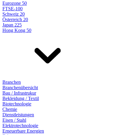
Eurozone 50
FTSE-100
Schweiz 20
Österreich 20
Japan 225
Hong Kong 50
Branchen
Branchenübersicht
Bau / Infrastrukur
Bekleidung / Textil
Biotechnologie
Chemie
Dienstleistungen
Eisen / Stahl
Elektrotechnologie
Erneuerbare Energien