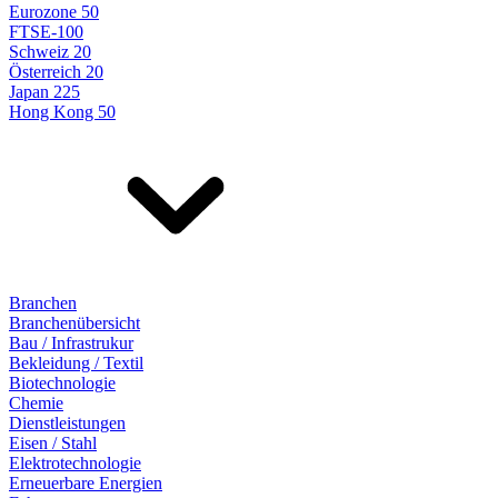
Eurozone 50
FTSE-100
Schweiz 20
Österreich 20
Japan 225
Hong Kong 50
Branchen
Branchenübersicht
Bau / Infrastrukur
Bekleidung / Textil
Biotechnologie
Chemie
Dienstleistungen
Eisen / Stahl
Elektrotechnologie
Erneuerbare Energien