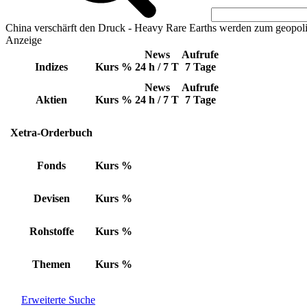
China verschärft den Druck - Heavy Rare Earths werden zum geopoli
Anzeige
News
Aufrufe
Indizes
Kurs
%
24 h / 7 T
7 Tage
News
Aufrufe
Aktien
Kurs
%
24 h / 7 T
7 Tage
Xetra-Orderbuch
Fonds
Kurs
%
Devisen
Kurs
%
Rohstoffe
Kurs
%
Themen
Kurs
%
Erweiterte Suche