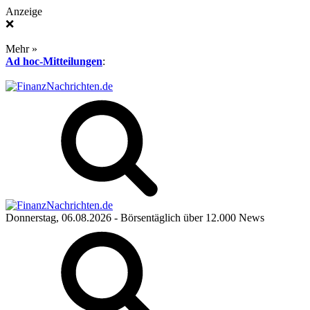
Anzeige
❌
Mehr »
Ad hoc-Mitteilungen
:
Donnerstag, 06.08.2026
- Börsentäglich über 12.000 News