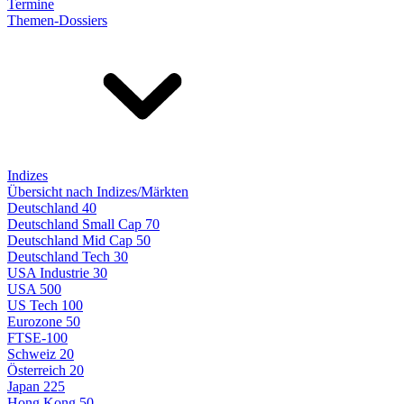
Termine
Themen-Dossiers
Indizes
Übersicht nach Indizes/Märkten
Deutschland 40
Deutschland Small Cap 70
Deutschland Mid Cap 50
Deutschland Tech 30
USA Industrie 30
USA 500
US Tech 100
Eurozone 50
FTSE-100
Schweiz 20
Österreich 20
Japan 225
Hong Kong 50