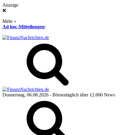
Anzeige
❌
Mehr »
Ad hoc-Mitteilungen
:
Donnerstag, 06.08.2026
- Börsentäglich über 12.000 News