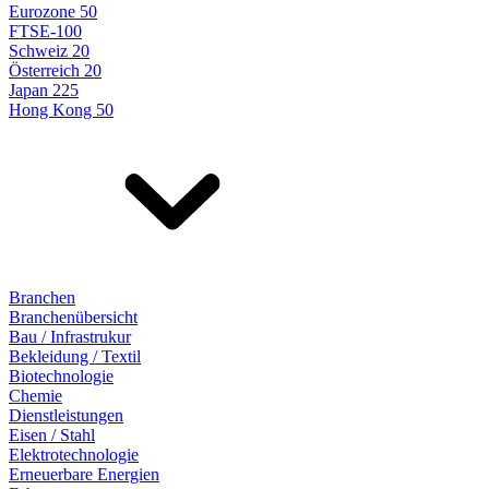
Eurozone 50
FTSE-100
Schweiz 20
Österreich 20
Japan 225
Hong Kong 50
Branchen
Branchenübersicht
Bau / Infrastrukur
Bekleidung / Textil
Biotechnologie
Chemie
Dienstleistungen
Eisen / Stahl
Elektrotechnologie
Erneuerbare Energien