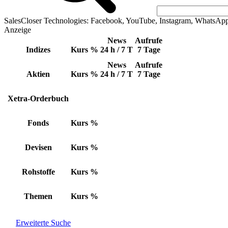
SalesCloser Technologies: Facebook, YouTube, Instagram, WhatsAp
Anzeige
News
Aufrufe
Indizes
Kurs
%
24 h / 7 T
7 Tage
News
Aufrufe
Aktien
Kurs
%
24 h / 7 T
7 Tage
Xetra-Orderbuch
Fonds
Kurs
%
Devisen
Kurs
%
Rohstoffe
Kurs
%
Themen
Kurs
%
Erweiterte Suche