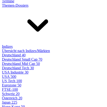
Termine
Themen-Dossiers
Indizes
Übersicht nach Indizes/Märkten
Deutschland 40
Deutschland Small Cap 70
Deutschland Mid Cap 50
Deutschland Tech 30
USA Industrie 30
USA 500
US Tech 100
Eurozone 50
FTSE-100
Schweiz 20
Österreich 20
Japan 225
Hong Kong 50