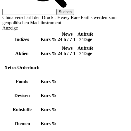
China verschärft den Druck - Heavy Rare Earths werden zum
geopolitischen Machtinstrument
Anzeige
News
Aufrufe
Indizes
Kurs
%
24 h / 7 T
7 Tage
News
Aufrufe
Aktien
Kurs
%
24 h / 7 T
7 Tage
Xetra-Orderbuch
Fonds
Kurs
%
Devisen
Kurs
%
Rohstoffe
Kurs
%
Themen
Kurs
%