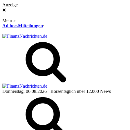
Anzeige
❌
Mehr »
Ad hoc-Mitteilungen
:
Donnerstag, 06.08.2026
- Börsentäglich über 12.000 News