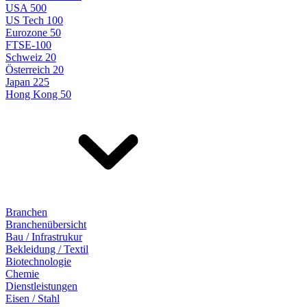
USA 500
US Tech 100
Eurozone 50
FTSE-100
Schweiz 20
Österreich 20
Japan 225
Hong Kong 50
Branchen
Branchenübersicht
Bau / Infrastrukur
Bekleidung / Textil
Biotechnologie
Chemie
Dienstleistungen
Eisen / Stahl