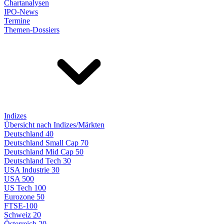
Chartanalysen
IPO-News
Termine
Themen-Dossiers
Indizes
Übersicht nach Indizes/Märkten
Deutschland 40
Deutschland Small Cap 70
Deutschland Mid Cap 50
Deutschland Tech 30
USA Industrie 30
USA 500
US Tech 100
Eurozone 50
FTSE-100
Schweiz 20
Österreich 20