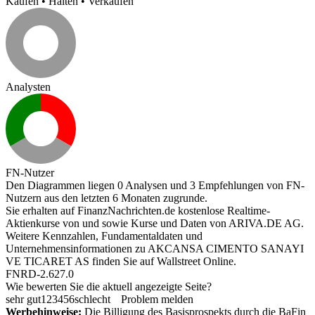
Kaufen
•
Halten
•
Verkaufen
Analysten
FN-Nutzer
Den Diagrammen liegen 0 Analysen und 3 Empfehlungen von FN-
Nutzern aus den letzten 6 Monaten zugrunde.
Sie erhalten auf FinanzNachrichten.de kostenlose Realtime-
Aktienkurse von
und
sowie Kurse und Daten von
ARIVA.DE AG
.
Weitere Kennzahlen, Fundamentaldaten und
Unternehmensinformationen zu AKCANSA CIMENTO SANAYI
VE TICARET AS finden Sie auf
Wallstreet Online
.
FNRD-2.627.0
Wie bewerten Sie die aktuell angezeigte Seite?
sehr gut
1
2
3
4
5
6
schlecht
Problem melden
Werbehinweise:
Die Billigung des Basisprospekts durch die BaFin